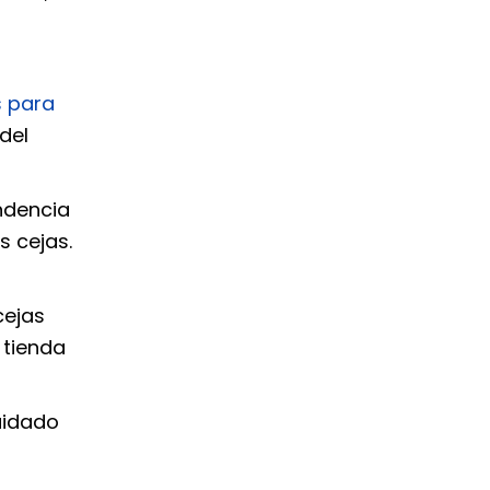
 para
del
endencia
s cejas.
cejas
 tienda
uidado