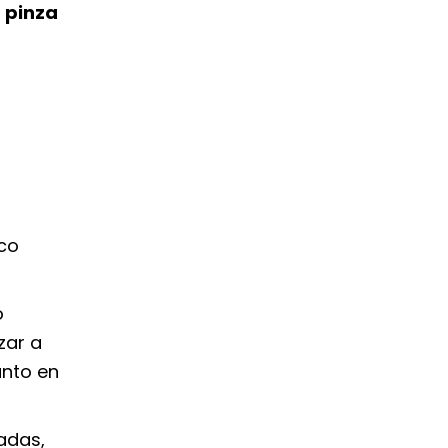
 pinza
ico
o
zar a
unto en
ladas
,