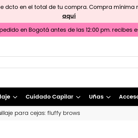
de dcto en el total de tu compra. Compra mínima
aquí
 pedido en Bogotá antes de las 12:00 pm. recibes e
laje
Cuidado Capilar
Uñas
Acceso
aje para cejas: fluffy brows