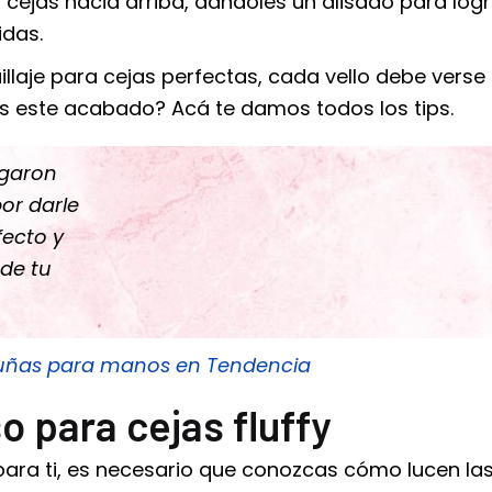
cejas hacia arriba, dándoles un alisado para logr
idas.
llaje para cejas perfectas
, cada vello debe verse
 este acabado? Acá te damos todos los tips.
egaron
or darle
ecto y
 de tu
 uñas para manos en Tendencia
o para cejas fluffy
para ti, es necesario que conozcas cómo lucen las