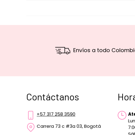
Envíos a todo Colombi
Contáctanos
Hor
+57 317 258 3590
At
Lun
Carrera 73 c #3a 03, Bogotá
7:
Sá