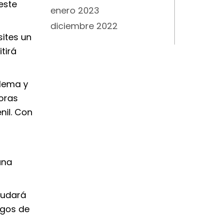
este
enero 2023
diciembre 2022
sites un
tirá
blema y
horas
nil. Con
una
ayudará
rgos de