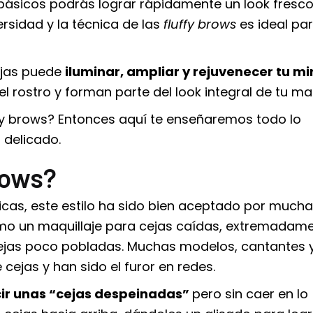
 básicos podrás lograr rápidamente un look fresco
ersidad y la técnica de las
fluffy brows
es ideal pa
ejas puede
iluminar, ampliar y rejuvenecer tu m
 rostro y forman parte del look integral de tu maq
fy brows? Entonces aquí te enseñaremos todo lo
 delicado.
rows?
as, este estilo ha sido bien aceptado por much
omo un
maquillaje para cejas caídas
, extremadam
cejas poco pobladas
. Muchas modelos, cantantes 
 cejas y han sido el furor en redes.
cir unas “cejas despeinadas”
pero sin caer en lo