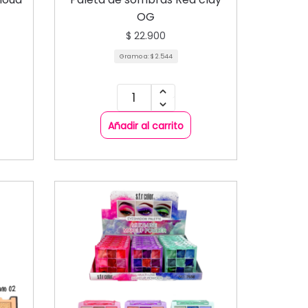
OG
$
22.900
Gramo a:
$
2.544
Añadir al carrito