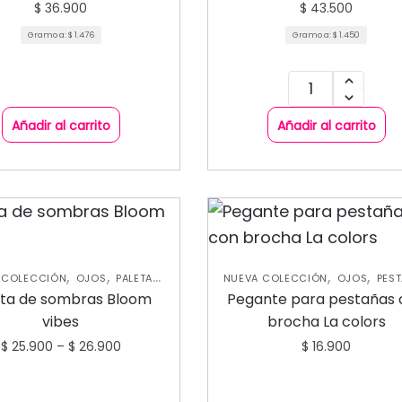
$
36.900
$
43.500
Gramo a:
$
1.476
Gramo a:
$
1.450
Añadir al carrito
Añadir al carrito
,
,
,
,
 COLECCIÓN
OJOS
PALETAS
NUEVA COLECCIÓN
OJOS
PES
DE SOMBRAS
POSTIZAS
eta de sombras Bloom
Pegante para pestañas 
vibes
brocha La colors
$
25.900
–
$
26.900
$
16.900