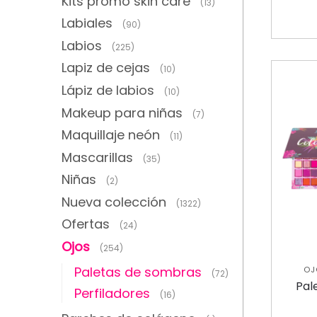
Kits promo skin care
(13)
Labiales
(90)
Labios
(225)
Lapiz de cejas
(10)
Lápiz de labios
(10)
Makeup para niñas
(7)
Maquillaje neón
(11)
Mascarillas
(35)
Niñas
(2)
Nueva colección
(1322)
Ofertas
(24)
Ojos
(254)
Paletas de sombras
OJ
(72)
Pal
Perfiladores
(16)