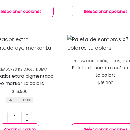
Seleccionar opciones
Seleccionar opciones
,
,
NUEVA COLECCIÓN
OJOS
PAL
DE SOMBRAS
Paleta de sombras x7 col
,
INEADORES DE OJOS
NUEVA
,
La colors
COLECCIÓN
OJOS
eador extra pigmentado
ye marker La colors
$
16.900
$
18.500
Mililitro a:
$
6.167
Añadir al carrito
Seleccionar opciones