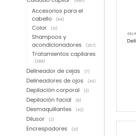
(490)
Accesorios para el
cabello
(69)
Color
(12)
DEL
Shampoos y
Del
acondicionadores
(257)
Tratamientos capilares
(288)
Delineador de cejas
(7)
Delineadores de ojos
(40)
Depilación corporal
(3)
Depilación facial
(8)
Desmaquillantes
(42)
Dilusor
(2)
Encrespadores
(21)