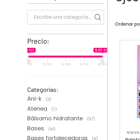
Precio:
$ 1 100
$ 85 900
1 100
22 300
43 500
64 700
85 900
Categorías:
Ani-k
(3)
Atenea
(7)
Bálsamo hidratante
(57)
Bases
(41)
NUEVA
Bases fortalecedoras
(6)
Palet