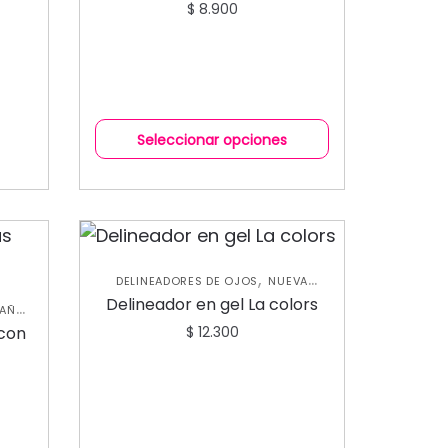
$
8.900
Seleccionar opciones
,
DELINEADORES DE OJOS
NUEVA
,
COLECCIÓN
OJOS
Delineador en gel La colors
TAÑAS
con
$
12.300