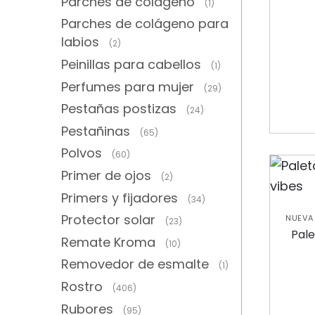
Parches de colágeno
(1)
Parches de colágeno para
labios
(2)
Peinillas para cabellos
(1)
Perfumes para mujer
(29)
Pestañas postizas
(24)
Pestañinas
(65)
Polvos
(60)
Primer de ojos
(2)
Primers y fijadores
(34)
Protector solar
NUEVA
(23)
Pal
Remate Kroma
(10)
Removedor de esmalte
(1)
Rostro
(406)
Rubores
(95)