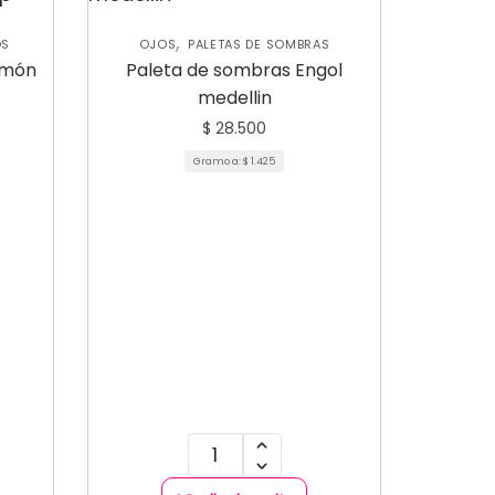
,
OS
OJOS
PALETAS DE SOMBRAS
umón
Paleta de sombras Engol
medellin
$
28.500
Gramo a:
$
1.425