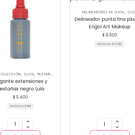
,
DELINEADORES DE OJOS
OJ
Delineador punta fina pl
Engol Art Makeup
$
6.500
Mililitro a:
$
3.250
,
,
COLECCIÓN
OJOS
PESTAÑAS
POSTIZAS
gante extensiones y
estañas negro Lula
$
5.400
Mililitro a:
$
180