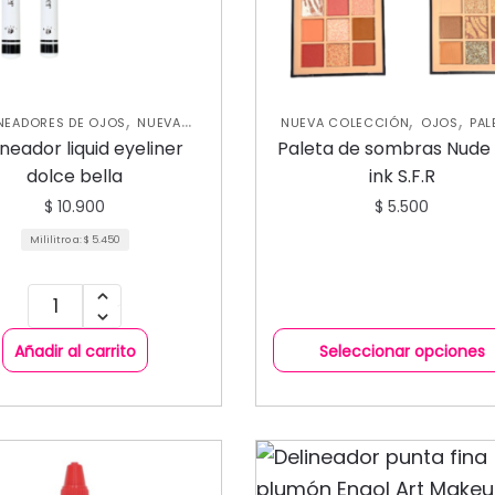
,
,
,
INEADORES DE OJOS
NUEVA
NUEVA COLECCIÓN
OJOS
PAL
,
COLECCIÓN
OJOS
DE SOMBRAS
ineador liquid eyeliner
Paleta de sombras Nude
dolce bella
ink S.F.R
$
10.900
$
5.500
Mililitro a:
$
5.450
Añadir al carrito
Seleccionar opciones