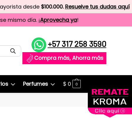
mayorista desde
$100.000.
Resuelve tus dudas aquí
ese mismo día. ¡
Aprovecha ya
!
+57 317 258 3590
Compra más, Ahorra más
ios
Perfumes
$
0
0