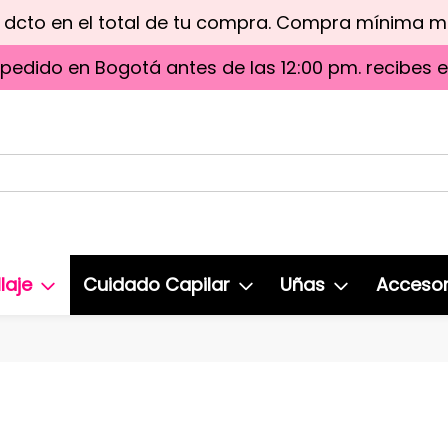
e dcto en el total de tu compra. Compra mínima 
 pedido en Bogotá antes de las 12:00 pm. recibes 
laje
Cuidado Capilar
Uñas
Accesor