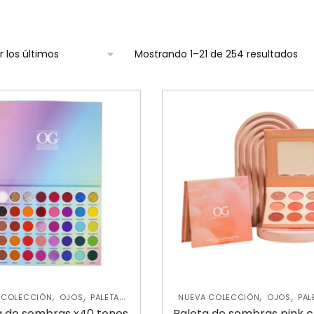
Mostrando 1–21 de 254 resultados
,
,
,
,
 COLECCIÓN
OJOS
PALETAS
NUEVA COLECCIÓN
OJOS
PAL
DE SOMBRAS
DE SOMBRAS
a de sombras x40 tonos
Paleta de sombras pink c