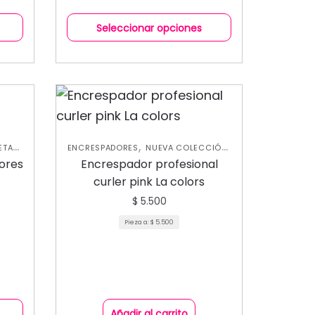
Seleccionar opciones
,
,
ETAS
ENCRESPADORES
NUEVA COLECCIÓN
OJOS
ores
Encrespador profesional
curler pink La colors
$
5.500
Pieza a:
$
5.500
Añadir al carrito