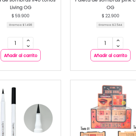
Living OG
OG
$
59.900
$
22.900
Gramo a:
$
1.498
Gramo a:
$
2.544
Añadir al carrito
Añadir al carrito