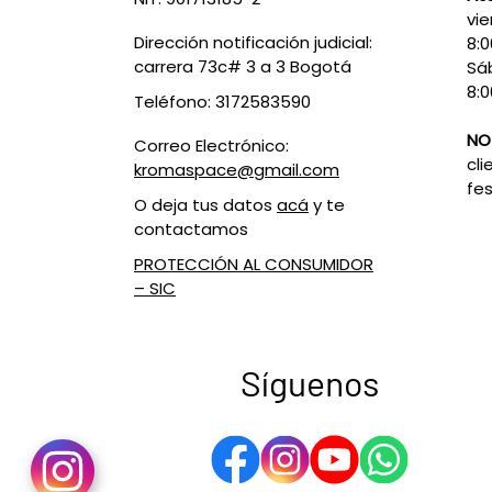
vie
Dirección notificación judicial:
8:
carrera 73c# 3 a 3 Bogotá
Sá
8:0
Teléfono: 3172583590
NO
Correo Electrónico:
cli
kromaspace@gmail.com
fes
O deja tus datos
acá
y te
contactamos
PROTECCIÓN AL CONSUMIDOR
– SIC
Síguenos