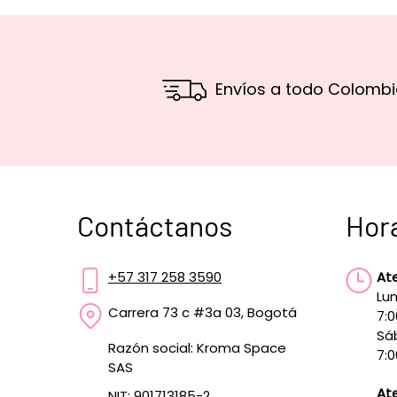
Envíos a todo Colombi
Contáctanos
Hor
+57 317 258 3590
At
Lun
Carrera 73 c #3a 03, Bogotá
7:
Sá
Razón social: Kroma Space
7:0
SAS
Ate
NIT: 901713185-2