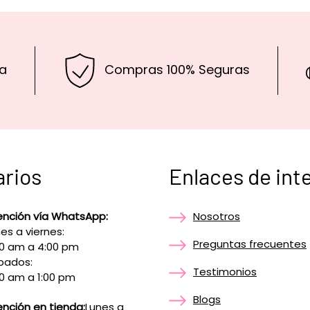
a
Compras 100% Seguras
arios
Enlaces de int
ención vía WhatsApp:
Nosotros
es a viernes:
Preguntas frecuentes
00 am a 4:00 pm
bados:
Testimonios
0 am a 1:00 pm
Blogs
nción en tienda:
Lunes a