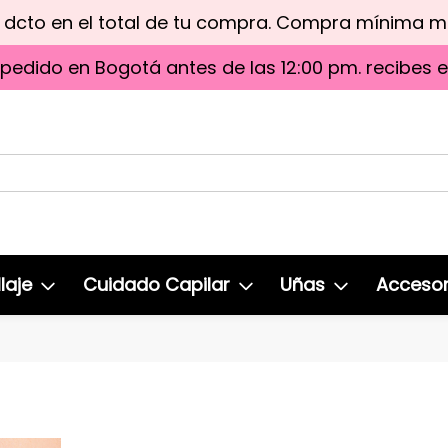
e dcto en el total de tu compra. Compra mínima 
 pedido en Bogotá antes de las 12:00 pm. recibes 
laje
Cuidado Capilar
Uñas
Accesor