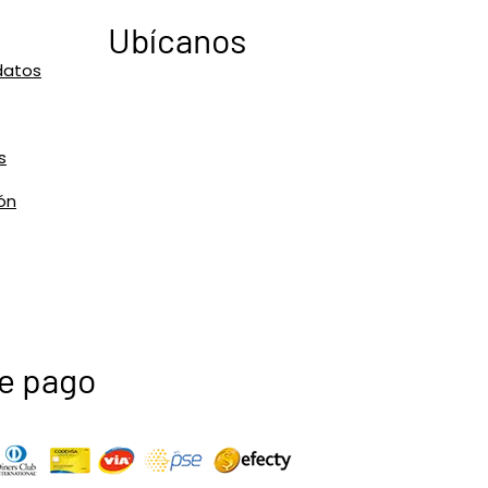
Ubícanos
datos
s
ón
e pago