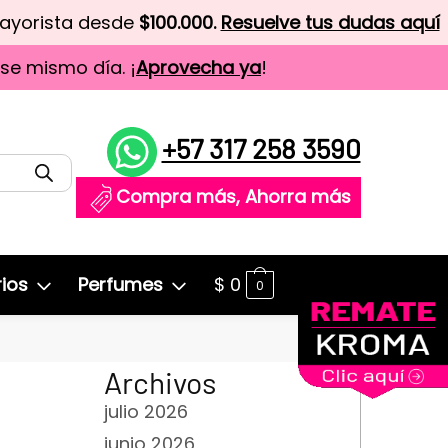
mayorista desde
$100.000.
Resuelve tus dudas aquí
ese mismo día. ¡
Aprovecha ya
!
+57 317 258 3590
Compra más, Ahorra más
ios
Perfumes
$
0
0
Archivos
julio 2026
junio 2026