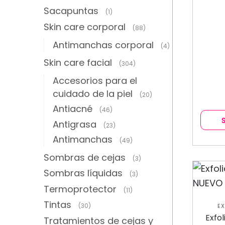
Sacapuntas
(1)
Skin care corporal
(88)
Antimanchas corporal
(4)
Skin care facial
(304)
Accesorios para el
cuidado de la piel
(20)
Antiacné
(46)
Antigrasa
(23)
Antimanchas
(49)
Sombras de cejas
(3)
Sombras líquidas
(3)
Termoprotector
(11)
Tintas
(30)
EX
HIDRA
Exfo
Tratamientos de cejas y
COLE