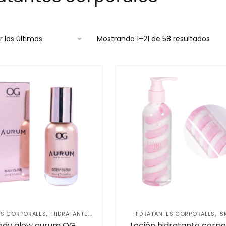
Mostrando 1–21 de 58 resultados
,
,
RS CORPORALES
HIDRATANTES
HIDRATANTES CORPORALES
S
,
,
RALES
ILUMINADORES
SKIN
CARE CORPORAL
ody glow aurum OG
Loción hidratante corpo