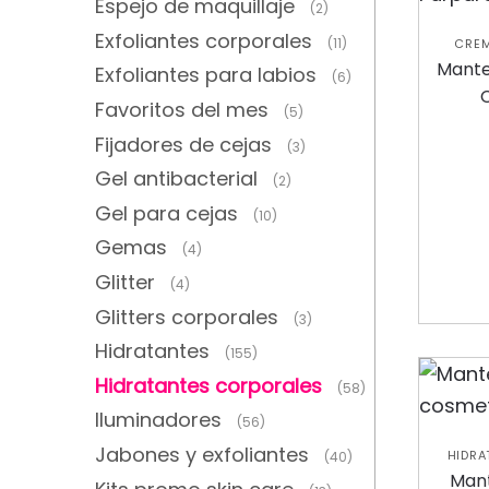
Espejo de maquillaje
(2)
Exfoliantes corporales
(11)
CRE
HIDRA
Mante
Exfoliantes para labios
(6)
Favoritos del mes
(5)
Fijadores de cejas
(3)
Gel antibacterial
(2)
Gel para cejas
(10)
Gemas
(4)
Glitter
(4)
Glitters corporales
(3)
Hidratantes
(155)
Hidratantes corporales
(58)
Iluminadores
(56)
Jabones y exfoliantes
HIDRA
(40)
COLE
Mant