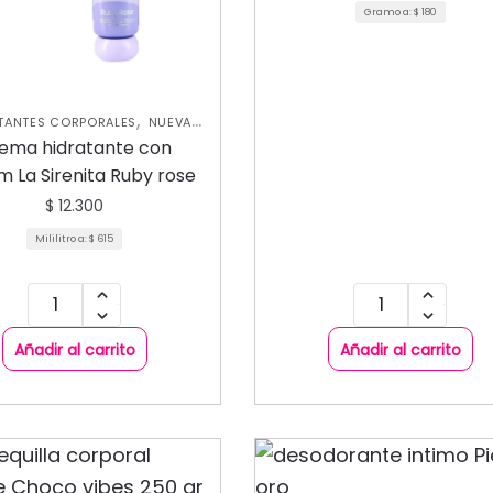
Gramo a:
$
180
,
TANTES CORPORALES
NUEVA
,
CCIÓN
SKIN CARE CORPORAL
ema hidratante con
 La Sirenita Ruby rose
$
12.300
Mililitro a:
$
615
Añadir al carrito
Añadir al carrito