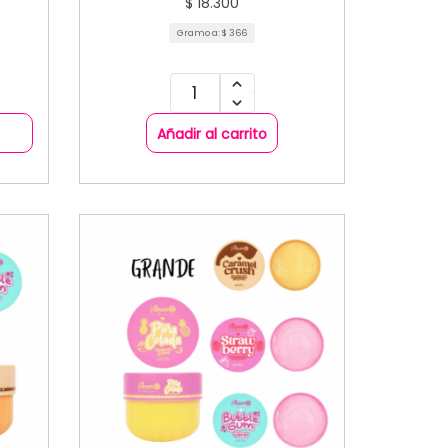
$
18.300
Gramo a:
$
366
Añadir al carrito