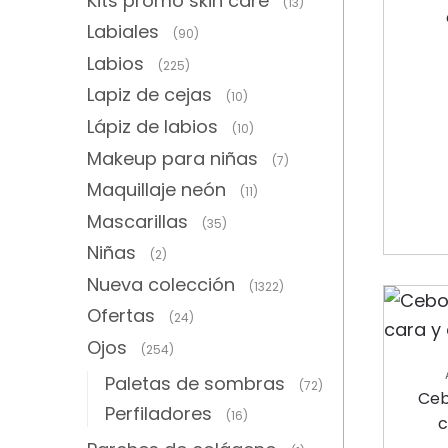
Kits promo skin care
(13)
Labiales
(90)
Labios
(225)
Lapiz de cejas
(10)
Lápiz de labios
(10)
Makeup para niñas
(7)
Maquillaje neón
(11)
Mascarillas
(35)
Niñas
(2)
Nueva colección
(1322)
Ofertas
(24)
Ojos
(254)
Paletas de sombras
(72)
AN
Ceb
Perfiladores
HIDRA
(16)
c
COL