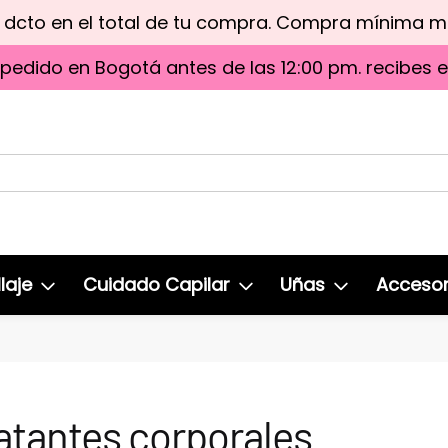
e dcto en el total de tu compra. Compra mínima 
 pedido en Bogotá antes de las 12:00 pm. recibes 
laje
Cuidado Capilar
Uñas
Accesor
atantes corporales