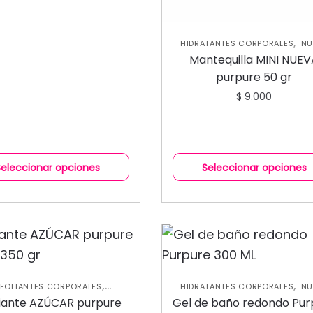
,
HIDRATANTES CORPORALES
NU
,
COLECCIÓN
SKIN CARE CORP
Mantequilla MINI NUE
purpure 50 gr
$
9.000
Seleccionar opciones
Seleccionar opciones
,
,
FOLIANTES CORPORALES
HIDRATANTES CORPORALES
NU
,
,
TANTES CORPORALES
NUEVA
COLECCIÓN
SKIN CARE CORP
liante AZÚCAR purpure
Gel de baño redondo Pur
,
CCIÓN
SKIN CARE CORPORAL