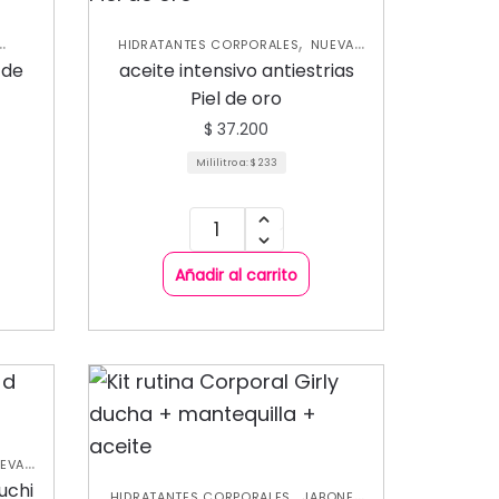
,
HIDRATANTES CORPORALES
NUEVA
,
EVA
COLECCIÓN
SKIN CARE CORPORAL
 de
aceite intensivo antiestrias
ORAL
Piel de oro
$
37.200
Mililitro a:
$
233
Añadir al carrito
EVA
uchi
,
HIDRATANTES CORPORALES
JABONES