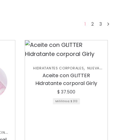
1
2
3
,
HIDRATANTES CORPORALES
NUEVA
,
COLECCIÓN
SKIN CARE CORPORAL
Aceite con GLITTER
Hidratante corporal Girly
$
37.500
Mililitro a:
$
313
KIN
ral