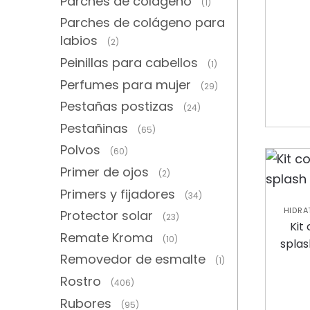
Parches de colágeno
(1)
Parches de colágeno para
labios
(2)
Peinillas para cabellos
(1)
Perfumes para mujer
(29)
Pestañas postizas
(24)
Pestañinas
(65)
Polvos
(60)
Primer de ojos
(2)
Primers y fijadores
(34)
HIDRA
Protector solar
(23)
COLE
Kit
Remate Kroma
(10)
splas
Removedor de esmalte
(1)
Rostro
(406)
Rubores
(95)