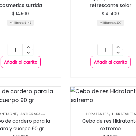
cosmetics surtida
refrescante solar
$
14.500
$
41.400
Mililitro a:
$
145
Mililitro a:
$
207
Añadir al carrito
Añadir al carrito
,
,
,
ANTIACNÉ
ANTIGRASA
HIDRATANTES
HIDRATANTE
,
,
,
TIMANCHAS
HIDRATANTES
CORPORALES
NUEVA COLECC
o de cordero para la
Cebo de res Hidratan
,
,
TANTES CORPORALES
NUEVA
SKIN CARE CORPORAL
SKIN C
ara y cuerpo 90 gr
extremo
,
ECCIÓN
SKIN CARE FACIAL
FACIAL