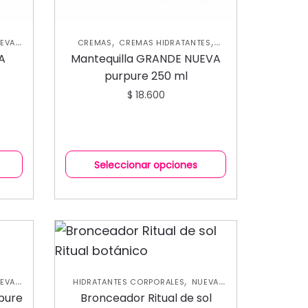
,
,
EVA
CREMAS
CREMAS HIDRATANTES
,
ORAL
HIDRATANTES CORPORALES
NUEVA
VA
Mantequilla GRANDE NUEVA
,
COLECCIÓN
SKIN CARE CORPORAL
purpure 250 ml
$
18.600
Seleccionar opciones
,
EVA
HIDRATANTES CORPORALES
NUEVA
,
,
ORAL
COLECCIÓN
PROTECTOR SOLAR
pure
Bronceador Ritual de sol
SKIN CARE CORPORAL