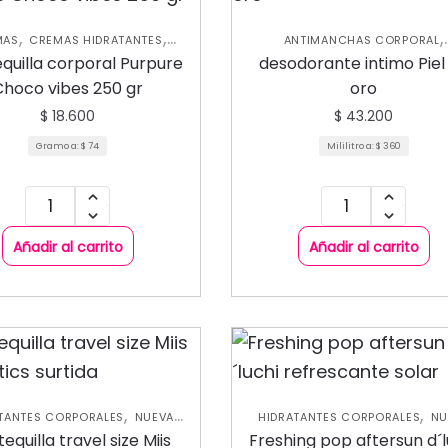
,
,
,
MAS
CREMAS HIDRATANTES
ANTIMANCHAS CORPORAL
,
,
TANTES CORPORALES
NUEVA
HIDRATANTES CORPORALES
NU
quilla corporal Purpure
desodorante intimo Piel
,
COLECCIÓN
COLECCIÓN
SKIN CARE CORP
Choco vibes 250 gr
oro
$
18.600
$
43.200
Gramo a:
$
74
Mililitro a:
$
360
Añadir al carrito
Añadir al carrito
,
,
TANTES CORPORALES
NUEVA
HIDRATANTES CORPORALES
NU
,
CCIÓN
SKIN CARE CORPORAL
COLECCIÓN
equilla travel size Miis
Freshing pop aftersun d´l