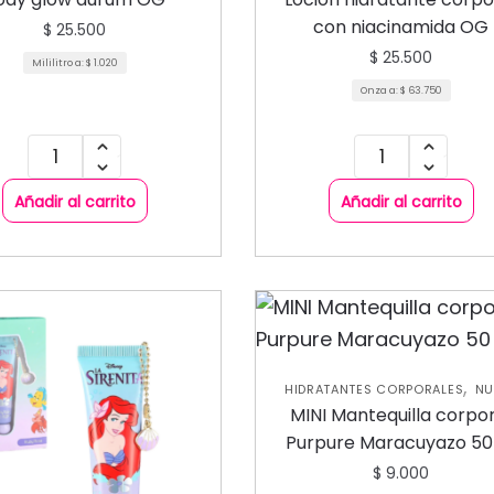
CARE CORPORAL
con niacinamida OG
$
25.500
$
25.500
Mililitro a:
$
1.020
Onza a:
$
63.750
Añadir al carrito
Añadir al carrito
,
HIDRATANTES CORPORALES
NU
,
COLECCIÓN
SKIN CARE CORP
MINI Mantequilla corpo
Purpure Maracuyazo 50
$
9.000