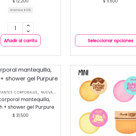
$
12.200
$
11.500
Gramo a:
$
136
Añadir al carrito
Seleccionar opciones
,
TANTES CORPORALES
NUEVA
,
CCIÓN
SKIN CARE CORPORAL
 corporal mantequilla,
h + shower gel Purpure
$
31.500