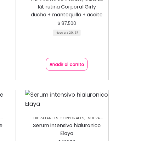
,
,
Y EXFOLIANTES
NUEVA COLECCIÓN
Kit rutina Corporal Girly
SKIN CARE CORPORAL
ducha + mantequilla + aceite
$
87.500
Pieza a:
$
29.167
Añadir al carrito
,
S
HIDRATANTES CORPORALES
NUEVA
,
,
IÓN
COLECCIÓN
SKIN CARE FACIAL
te
Serum intensivo hialuronico
ARE
Elaya