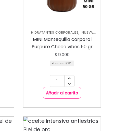
,
HIDRATANTES CORPORALES
NUEVA
,
COLECCIÓN
SKIN CARE CORPORAL
MINI Mantequilla corporal
Purpure Choco vibes 50 gr
$
9.000
Gramo a:
$
180
Añadir al carrito