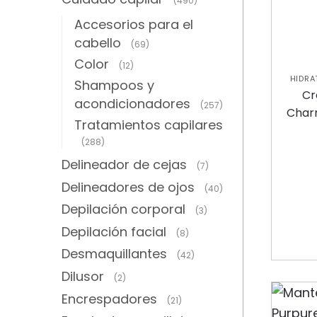
(490)
Accesorios para el
cabello
(69)
Color
(12)
HIDRA
Shampoos y
COLE
Cr
acondicionadores
(257)
Charm
Tratamientos capilares
(288)
Delineador de cejas
(7)
Delineadores de ojos
(40)
Depilación corporal
(3)
Depilación facial
(8)
Desmaquillantes
(42)
Dilusor
(2)
Encrespadores
(21)