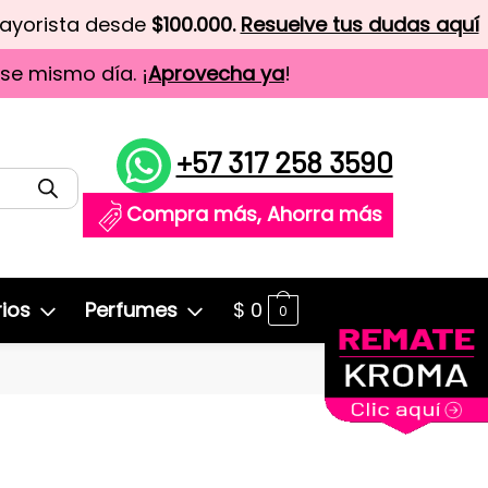
mayorista desde
$100.000.
Resuelve tus dudas aquí
ese mismo día. ¡
Aprovecha ya
!
+57 317 258 3590
Compra más, Ahorra más
ios
Perfumes
$
0
0