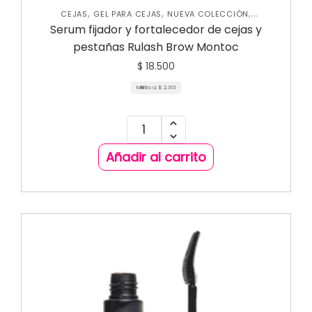
,
,
,
CEJAS
GEL PARA CEJAS
NUEVA COLECCIÓN
TRATAMIENTOS DE CEJAS Y PESTAÑAS
Serum fijador y fortalecedor de cejas y
pestañas Rulash Brow Montoc
$
18.500
Mililitro a:
$
2.313
Añadir al carrito