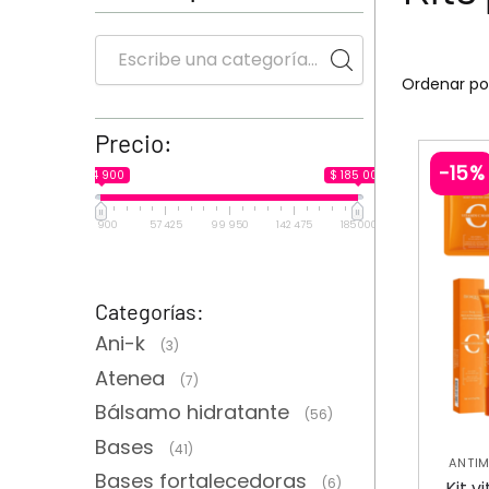
Precio:
-15%
$ 14 900
$ 185 000
14 900
57 425
99 950
142 475
185 000
Categorías:
Ani-k
(3)
Atenea
(7)
Bálsamo hidratante
(56)
Bases
(41)
ANTI
Bases fortalecedoras
HIDRAT
(6)
Kit 