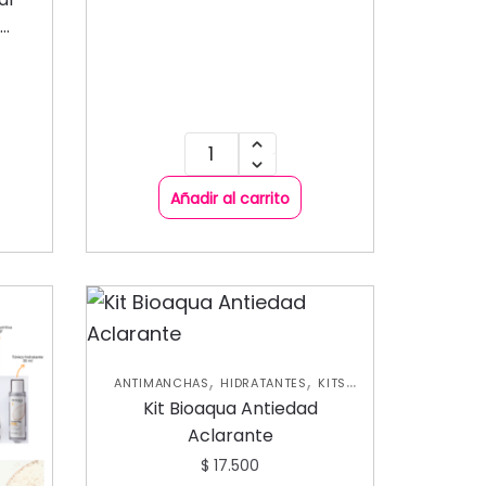
 CARE
o
Añadir al carrito
,
,
ANTIMANCHAS
HIDRATANTES
KITS
,
PROMO SKIN CARE
SKIN CARE FACIAL
Kit Bioaqua Antiedad
Aclarante
$
17.500