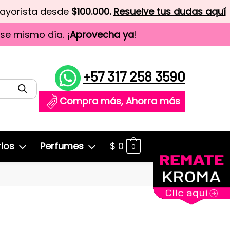
mayorista desde
$100.000.
Resuelve tus dudas aquí
ese mismo día. ¡
Aprovecha ya
!
+57 317 258 3590
Compra más, Ahorra más
ios
Perfumes
$
0
0