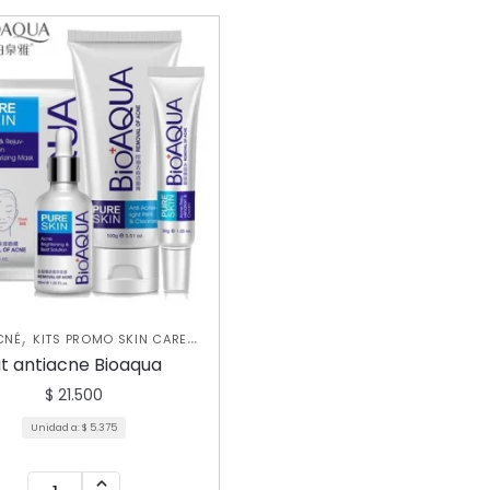
,
,
CNÉ
KITS PROMO SKIN CARE
SKIN CARE FACIAL
it antiacne Bioaqua
$
21.500
Unidad a:
$
5.375