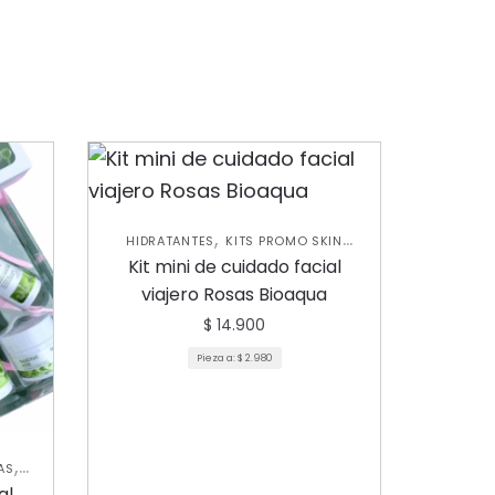
,
HIDRATANTES
KITS PROMO SKIN
,
,
CARE
NUEVA COLECCIÓN
SKIN CARE
Kit mini de cuidado facial
FACIAL
viajero Rosas Bioaqua
$
14.900
Pieza a:
$
2.980
,
AS
IN
al