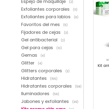
Espejo de maquillaje
(2)
Exfoliantes corporales
(11)
Exfoliantes para labios
(6)
Favoritos del mes
(5)
Fijadores de cejas
(3)
Gel antibacterial
(2)
Gel para cejas
(10)
Gemas
(4)
H
Glitter
(4)
EXFOLI
Kit an
MASC
Glitters corporales
(3)
Hidratantes
(155)
Hidratantes corporales
(58)
Iluminadores
(56)
Jabones y exfoliantes
(39)