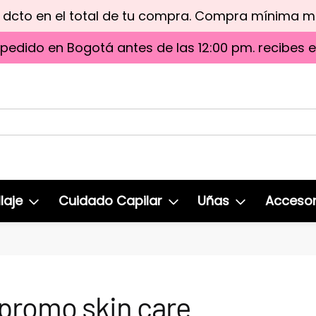
e dcto en el total de tu compra. Compra mínima 
 pedido en Bogotá antes de las 12:00 pm. recibes 
laje
Cuidado Capilar
Uñas
Accesor
 promo skin care