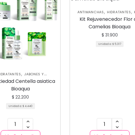
,
,
ANTIMANCHAS
HIDRATANTES
,
PROMO SKIN CARE
SKIN CARE F
Kit Rejuvenecedor Flor 
Camelias Bioaqua
$
31.900
Unidad a:
$
5.317
,
IDRATANTES
JABONES Y
,
,
ANTES
KITS PROMO SKIN CARE
tiedad Centella asiatica
,
ARILLAS
SKIN CARE FACIAL
Bioaqua
$
22.200
Unidad a:
$
4.440