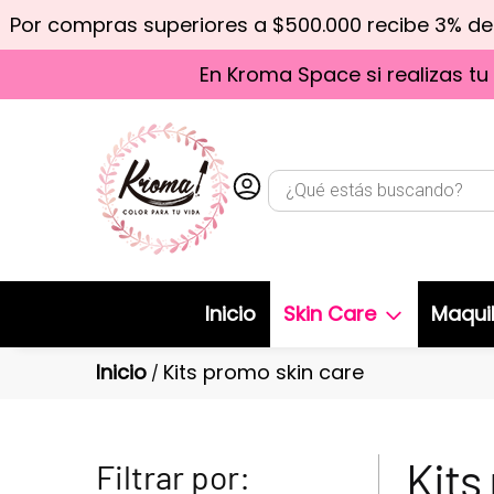
Por compras superiores a $500.000 recibe 3% d
En Kroma Space si realizas tu
Inicio
Skin Care
Maquil
Inicio
Kits promo skin care
/
Kits
Filtrar por: