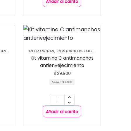
Añadir al carrito
,
,
,
NTES
ANTIMANCHAS
CONTORNO DE OJOS
,
PROMO
HIDRATANTES
KITS PROMO SKIN
Kit vitamina C antimanchas
,
 CARE
CARE
SKIN CARE FACIAL
antienvejecimiento
$
29.900
Pieza a:
$
4.983
Añadir al carrito