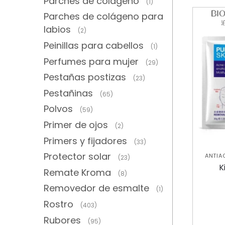
Parches de colágeno
(1)
Parches de colágeno para
labios
(2)
Peinillas para cabellos
(1)
Perfumes para mujer
(29)
Pestañas postizas
(23)
Pestañinas
(65)
Polvos
(59)
Primer de ojos
(2)
Primers y fijadores
(33)
Protector solar
ANTIA
(23)
K
Remate Kroma
(8)
Removedor de esmalte
(1)
Rostro
(403)
Rubores
(95)