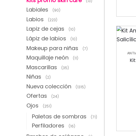
Kits promo skin care
(13)
Labiales
(90)
Labios
(223)
Lapiz de cejas
(10)
Lápiz de labios
(10)
Makeup para niñas
(7)
ANT
Maquillaje neón
(11)
HIDR
Ki
CAR
Mascarillas
(35)
Niñas
(2)
Nueva colección
(1315)
Ofertas
(24)
Ojos
(251)
Paletas de sombras
(71)
Perfiladores
(16)