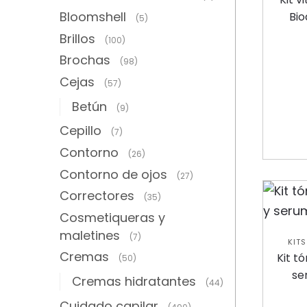
Y EXF
Bloomshell
Bio
,
(5)
CARE
Brillos
(100)
Brochas
(98)
Cejas
(57)
Betún
(9)
Cepillo
(7)
Contorno
(26)
Contorno de ojos
(27)
Correctores
(35)
Cosmetiqueras y
maletines
(7)
KIT
Cremas
COL
Kit t
(50)
se
Cremas hidratantes
(44)
Cuidado capilar