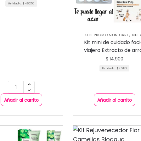
Unidad a:
$
46.250
,
KITS PROMO SKIN CARE
NUE
,
COLECCIÓN
SKIN CARE FACI
Kit mini de cuidado faci
viajero Extracto de arr
Bioaqua
$
14.900
Unidad a:
$
2.980
Añadir al carrito
Añadir al carrito