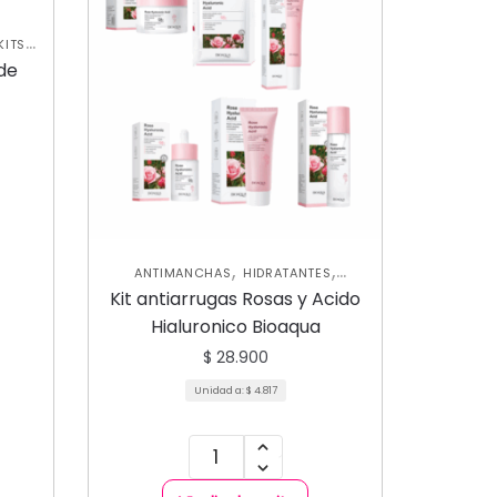
KITS
ACIAL
de
,
,
ANTIMANCHAS
HIDRATANTES
,
JABONES Y EXFOLIANTES
KITS PROMO
Kit antiarrugas Rosas y Acido
,
,
SKIN CARE
MASCARILLAS
SKIN CARE
Hialuronico Bioaqua
FACIAL
$
28.900
Unidad a:
$
4.817