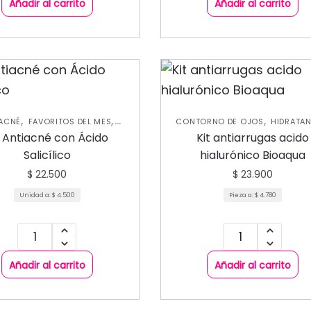
Añadir al carrito
Añadir al carrito
,
,
,
IACNÉ
FAVORITOS DEL MES
CONTORNO DE OJOS
HIDRATA
,
,
ATANTES
KITS PROMO SKIN
JABONES Y EXFOLIANTES
KITS 
t Antiacné con Ácido
Kit antiarrugas acido
,
,
,
,
E
MASCARILLAS
SKIN CARE
SKIN CARE
MASCARILLAS
SKIN
Salicílico
hialurónico Bioaqua
FACIAL
FACIAL
$
22.500
$
23.900
Unidad a:
$
4.500
Pieza a:
$
4.780
Añadir al carrito
Añadir al carrito