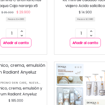
,
,
,
OLIANTES
KITS PROMO SKIN
CARE
NUEVA COLECCIÓN
SKIN
aqua Caja naranja x6
viajero Acido salicilic
,
,
NUEVA COLECCIÓN
OFERTAS
FACIAL
Bioaqua
SKIN CARE FACIAL
$
29.900
$
14.900
$
35.000
Pieza a:
$
4.983
Pieza a:
$
2.980
Añadir al carrito
Añadir al carrito
,
S PROMO SKIN CARE
NUEVA
,
ECCIÓN
SKIN CARE FACIAL
ónico, crema, emulsión y
rum Radiant Anyeluz
$
185.000