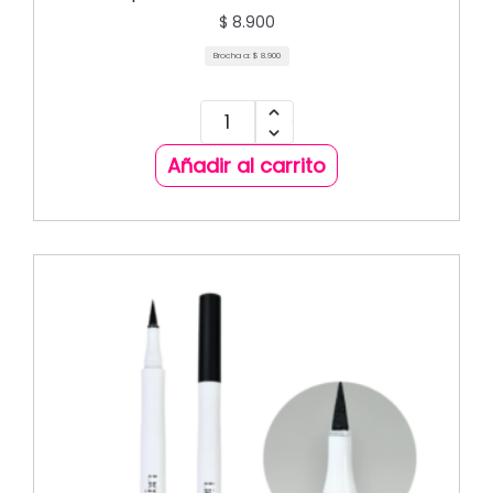
$
8.900
Brocha a:
$
8.900
Añadir al carrito