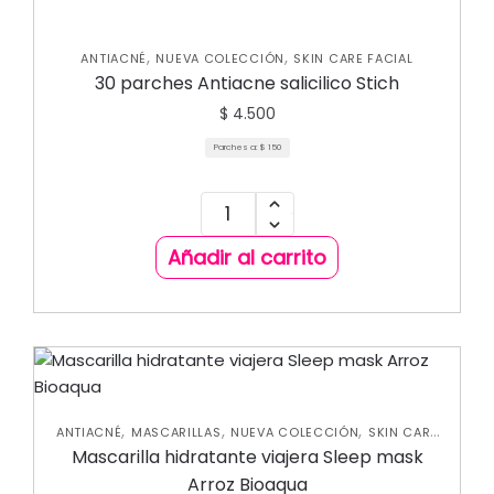
,
,
ANTIACNÉ
NUEVA COLECCIÓN
SKIN CARE FACIAL
30 parches Antiacne salicilico Stich
$
4.500
Parches a:
$
150
Añadir al carrito
,
,
,
ANTIACNÉ
MASCARILLAS
NUEVA COLECCIÓN
SKIN CARE
FACIAL
Mascarilla hidratante viajera Sleep mask
Arroz Bioaqua