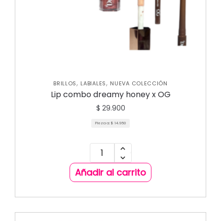
,
,
BRILLOS
LABIALES
NUEVA COLECCIÓN
Lip combo dreamy honey x OG
$
29.900
Pieza a:
$
14.950
Añadir al carrito