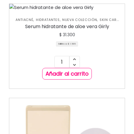
,
,
,
ANTIACNÉ
HIDRATANTES
NUEVA COLECCIÓN
SKIN CARE
FACIAL
Serum hidratante de aloe vera Girly
$
31.300
Mililitro a:
$
1.565
Añadir al carrito