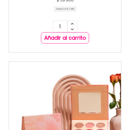
$
59.900
Gramo a:
$
1.498
Añadir al carrito