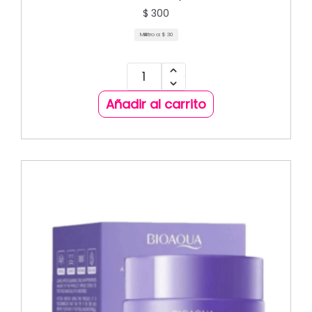
$
300
Mililitro a:
$
30
Añadir al carrito