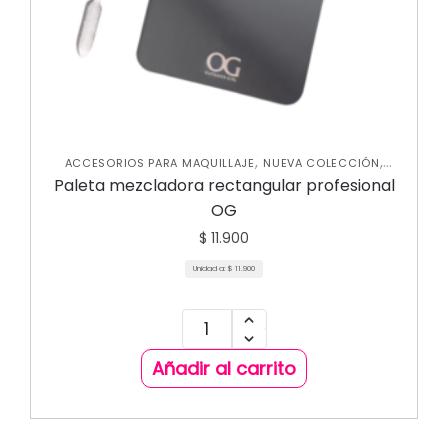
,
,
ACCESORIOS PARA MAQUILLAJE
NUEVA COLECCIÓN
VARIEDADES
Paleta mezcladora rectangular profesional
OG
$
11.900
Unidad a:
$
11.900
Añadir al carrito