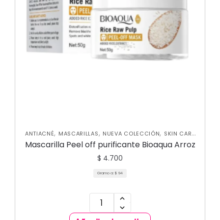
,
,
,
ANTIACNÉ
MASCARILLAS
NUEVA COLECCIÓN
SKIN CARE
FACIAL
Mascarilla Peel off purificante Bioaqua Arroz
$
4.700
Gramo a:
$
94