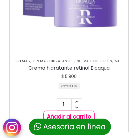
,
,
,
CREMAS
CREMAS HIDRATANTES
NUEVA COLECCIÓN
SKIN
CARE FACIAL
Crema hidratante retinol Bioaqua
$
5.900
Gramo a:
$
118
Añadir al carrito
Asesoría en línea