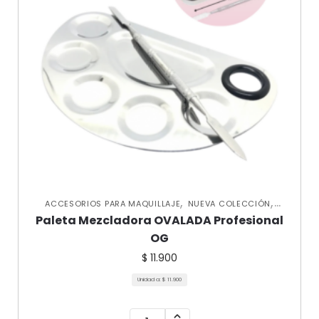
,
,
ACCESORIOS PARA MAQUILLAJE
NUEVA COLECCIÓN
VARIEDADES
Paleta Mezcladora OVALADA Profesional
OG
$
11.900
Unidad a:
$
11.900