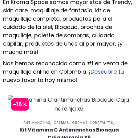
En Kroma Space somos mayoristas de Trendy,
skin care, maquillaje de fantasía, kit de
maquillaje completo, productos para el
cuidado de la piel, Bioaqua, brochas de
maquillaje, palette de sombras, cuidado
capilar, productos de uñas al por mayor, ¡y
mucho más!
Nos hemos reconocido como #1 en venta de
maquillaje online en Colombia. ¡
Descubre
tu
nuevo favorito hoy mismo!
-15%
,
,
,
ANTIMANCHAS
CREMAS
CREMAS HIDRATANTES
,
,
HIDRATANTES
JABONES Y EXFOLIANTES
KITS PROMO SKIN
Kit Vitamina C Antimanchas Bioaqua
,
,
,
CARE
NUEVA COLECCIÓN
OFERTAS
SKIN CARE FACIAL
Caja Naranja X6