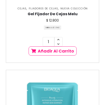
,
,
CEJAS
FIJADORES DE CEJAS
NUEVA COLECCIÓN
Gel Fijador De Cejas Melu
$
12.800
Mililitro a:
$
1.542
Añadir Al Carrito