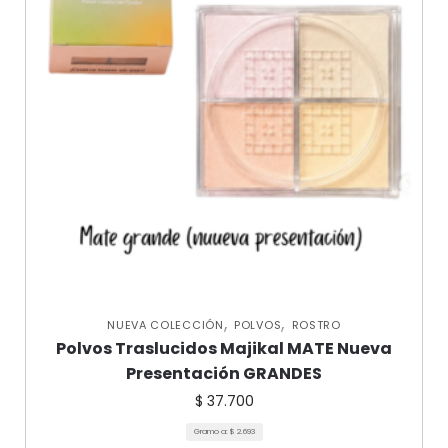
,
,
NUEVA COLECCIÓN
POLVOS
ROSTRO
Polvos Traslucidos Majikal MATE Nueva
Presentación GRANDES
$
37.700
Gramo a:
$
2.693