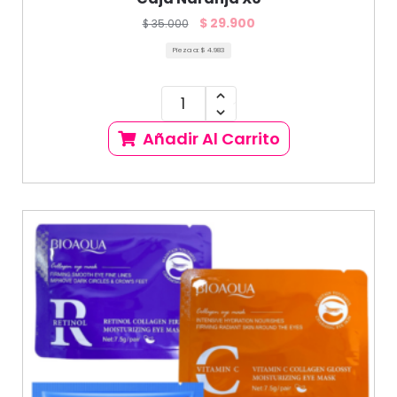
$
29.900
$
35.000
Pieza a:
$
4.983
Añadir Al Carrito