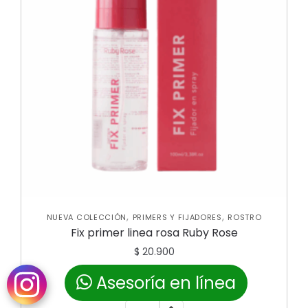
,
,
NUEVA COLECCIÓN
PRIMERS Y FIJADORES
ROSTRO
Fix primer linea rosa Ruby Rose
$
20.900
Mililitro a:
$
209
Asesoría en línea