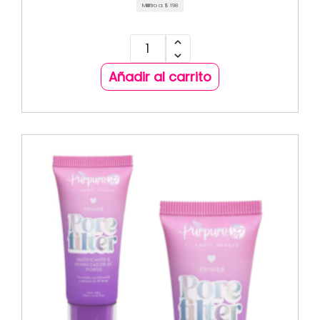
Mililitro a:
$
198
Añadir al carrito