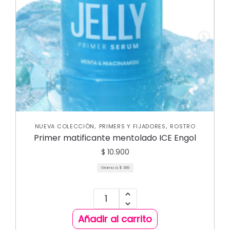
,
,
NUEVA COLECCIÓN
PRIMERS Y FIJADORES
ROSTRO
Primer matificante mentolado ICE Engol
$
10.900
Gramo a:
$
389
Añadir al carrito