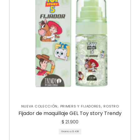
,
,
NUEVA COLECCIÓN
PRIMERS Y FIJADORES
ROSTRO
Fijador de maquillaje GEL Toy story Trendy
$
21.900
Gramo a:
$
438