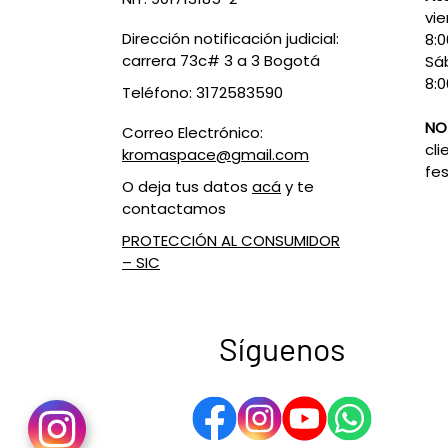
vie
Dirección notificación judicial:
8:
carrera 73c# 3 a 3 Bogotá
Sá
8:0
Teléfono: 3172583590
NO
Correo Electrónico:
cli
kromaspace@gmail.com
fes
O deja tus datos
acá
y te
contactamos
PROTECCIÓN AL CONSUMIDOR
– SIC
Síguenos