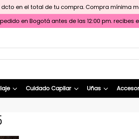
e dcto en el total de tu compra. Compra mínima 
 pedido en Bogotá antes de las 12:00 pm. recibes 
laje
Cuidado Capilar
Uñas
Accesor
5