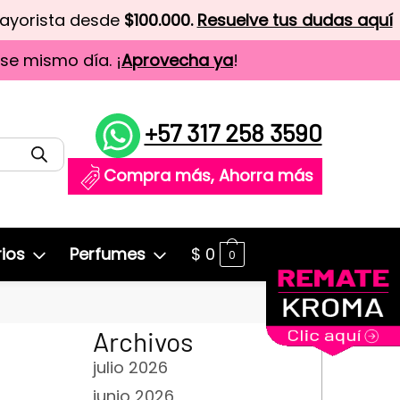
mayorista desde
$100.000.
Resuelve tus dudas aquí
ese mismo día. ¡
Aprovecha ya
!
+57 317 258 3590
Compra más, Ahorra más
ios
Perfumes
$
0
0
Archivos
julio 2026
junio 2026