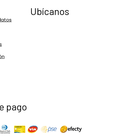
Ubícanos
datos
s
ón
e pago