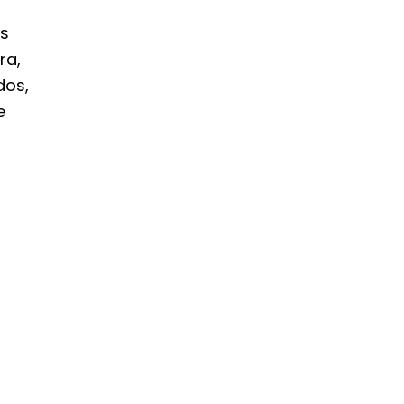
s
ra,
dos,
e