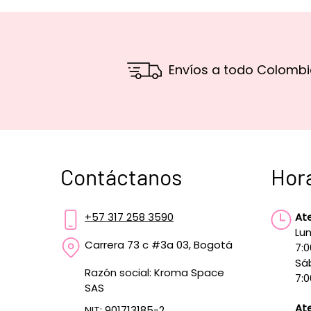
Envíos a todo Colombi
Contáctanos
Hor
+57 317 258 3590
At
Lun
Carrera 73 c #3a 03, Bogotá
7:
Sá
Razón social: Kroma Space
7:0
SAS
Ate
NIT: 901713185-2