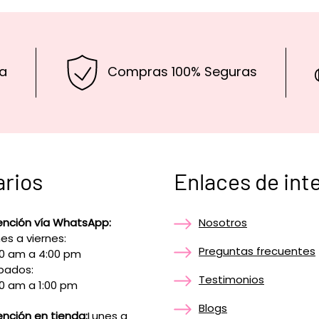
a
Compras 100% Seguras
arios
Enlaces de int
ención vía WhatsApp:
Nosotros
es a viernes:
Preguntas frecuentes
00 am a 4:00 pm
bados:
Testimonios
0 am a 1:00 pm
Blogs
nción en tienda:
Lunes a