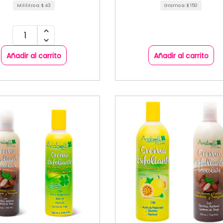
Mililitro a:
$
43
Gramo a:
$
150
Añadir al carrito
Añadir al carrito