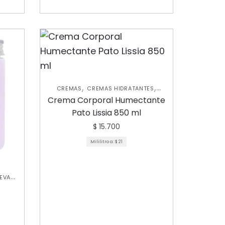
,
,
CREMAS
CREMAS HIDRATANTES
,
EXFOLIANTES CORPORALES
Crema Corporal Humectante
,
HIDRATANTES CORPORALES
NUEVA
Pato Lissia 850 ml
COLECCIÓN
$
15.700
Mililitro a:
$
21
EVA
ORAL