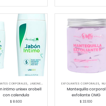
,
,
ANTES CORPORALES
JABONES
EXFOLIANTES CORPORALES
NU
,
,
,
LIANTES
NUEVA COLECCIÓN
COLECCIÓN
SKIN CARE CORP
n intimo unisex arobell
Mantequilla corporal
SKIN CARE CORPORAL
con calendula
exfoliante OMG
$
8.600
$
33.100