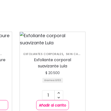
,
EXFOLIANTES CORPORALES
SKIN CARE
EVA
CORPORAL
ure
Exfoliante corporal
ORAL
suavizante Lula
$
20.500
Gramo a:
$
103
Añadir al carrito