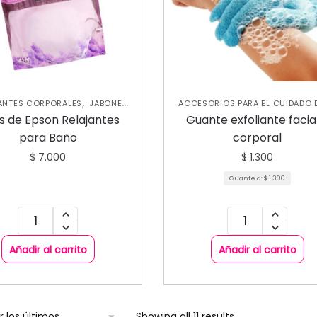
,
ANTES CORPORALES
JABONES
ACCESORIOS PARA EL CUIDADO D
,
,
,
LIANTES
NUEVA COLECCIÓN
PIEL
EXFOLIANTES CORPORAL
s de Epson Relajantes
Guante exfoliante facia
,
SKIN CARE CORPORAL
JABONES Y EXFOLIANTES
SKIN 
para Baño
corporal
,
CORPORAL
SKIN CARE FACI
$
7.000
$
1.300
Guante a:
$
1.300
Añadir al carrito
Añadir al carrito
Showing all 11 results