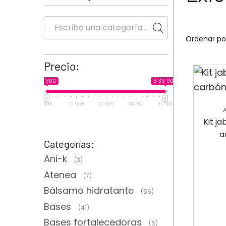
Precio:
$ 1 300
$ 39 900
1 300
10 950
20 600
30 250
39 900
COR
Kit j
a
Categorías:
Ani-k
(3)
Atenea
(7)
Bálsamo hidratante
(56)
Bases
(41)
Bases fortalecedoras
(6)