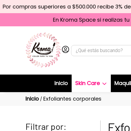
Por compras superiores a $500.000 recibe 3% d
En Kroma Space si realizas tu
Inicio
Skin Care
Maquil
Inicio
Exfoliantes corporales
/
Exfo
Filtrar por: