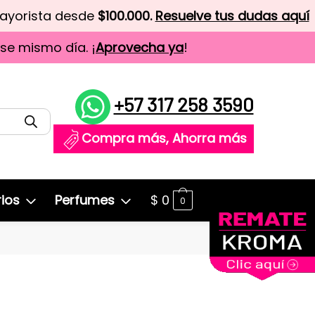
mayorista desde
$100.000.
Resuelve tus dudas aquí
ese mismo día. ¡
Aprovecha ya
!
+57 317 258 3590
Compra más, Ahorra más
ios
Perfumes
$
0
0