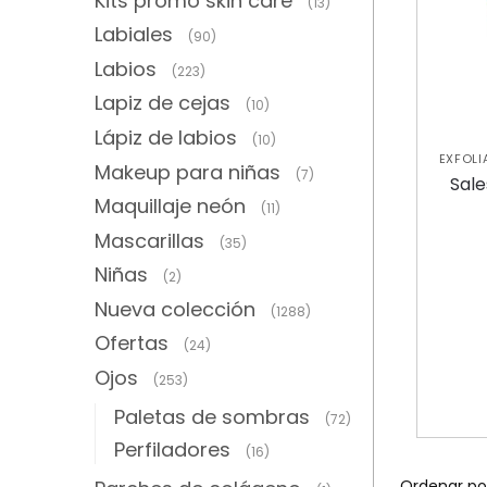
Kits promo skin care
(13)
Labiales
(90)
Labios
(223)
Lapiz de cejas
(10)
Lápiz de labios
(10)
EXFOLI
Makeup para niñas
(7)
Y EXFO
Sale
Maquillaje neón
(11)
Mascarillas
(35)
Niñas
(2)
Nueva colección
(1288)
Ofertas
(24)
Ojos
(253)
Paletas de sombras
(72)
Perfiladores
(16)