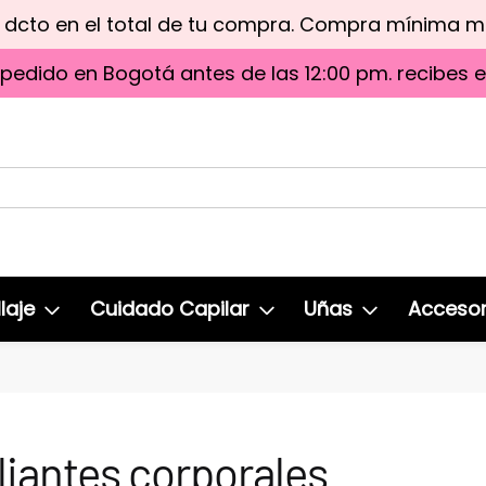
e dcto en el total de tu compra. Compra mínima 
 pedido en Bogotá antes de las 12:00 pm. recibes 
laje
Cuidado Capilar
Uñas
Accesor
liantes corporales