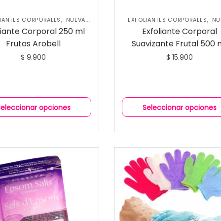
,
,
IANTES CORPORALES
NUEVA
EXFOLIANTES CORPORALES
NU
,
,
CCIÓN
SKIN CARE CORPORAL
COLECCIÓN
SKIN CARE CORP
liante Corporal 250 ml
Exfoliante Corporal
Frutas Arobell
Suavizante Frutal 500 
$
9.900
$
15.900
Seleccionar opciones
Seleccionar opciones