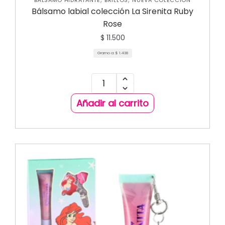
BÁLSAMO HIDRATANTE
BRILLOS
NUEVA COLECCIÓN
Bálsamo labial colección La Sirenita Ruby
Rose
$
11.500
Gramo a:
$
1.438
Añadir al carrito