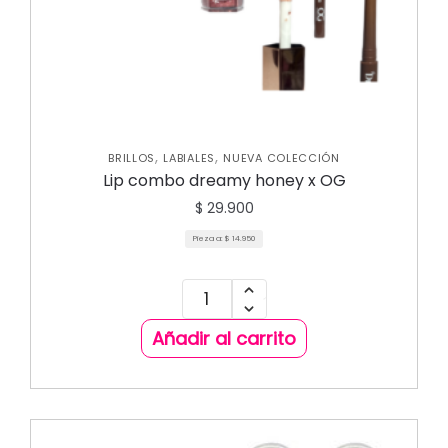
,
,
BRILLOS
LABIALES
NUEVA COLECCIÓN
Lip combo dreamy honey x OG
$
29.900
Pieza a:
$
14.950
Añadir al carrito