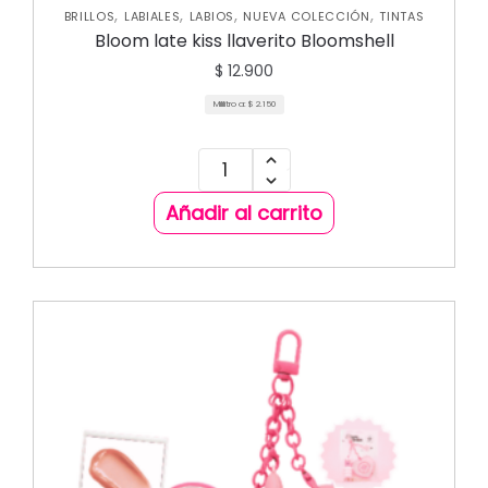
,
,
,
,
BRILLOS
LABIALES
LABIOS
NUEVA COLECCIÓN
TINTAS
Bloom late kiss llaverito Bloomshell
$
12.900
Mililitro a:
$
2.150
Añadir al carrito