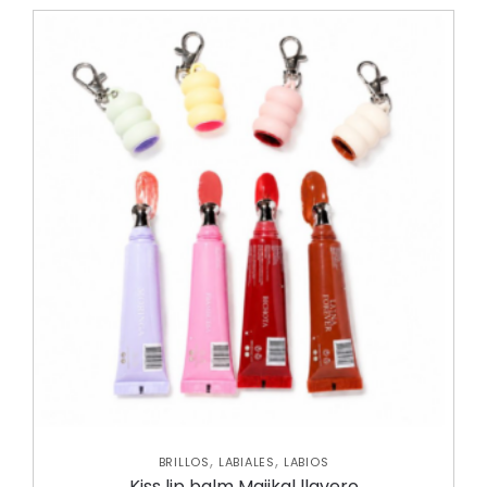
,
,
BRILLOS
LABIALES
LABIOS
Kiss lip balm Majikal llavero