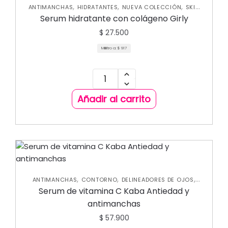
,
,
,
ANTIMANCHAS
HIDRATANTES
NUEVA COLECCIÓN
SKIN
CARE FACIAL
Serum hidratante con colágeno Girly
$
27.500
Mililitro a:
$
917
Añadir al carrito
,
,
,
ANTIMANCHAS
CONTORNO
DELINEADORES DE OJOS
,
,
,
,
DILUSOR
GLITTER
HIDRATANTES
MAKEUP PARA NIÑAS
Serum de vitamina C Kaba Antiedad y
,
,
,
MAQUILLAJE NEÓN
NUEVA COLECCIÓN
PESTAÑINAS
,
,
,
antimanchas
PRIMER DE OJOS
SKIN CARE FACIAL
SOMBRAS LÍQUIDAS
TRATAMIENTOS DE CEJAS Y PESTAÑAS
$
57.900