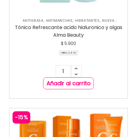
,
,
,
ANTIGRASA
ANTIMANCHAS
HIDRATANTES
NUEVA
,
COLECCIÓN
SKIN CARE FACIAL
Tónico Refrescante acido hialuronico y algas
Alma Beauty
$
5.900
Mililitro a:
$
49
Añadir al carrito
-15%