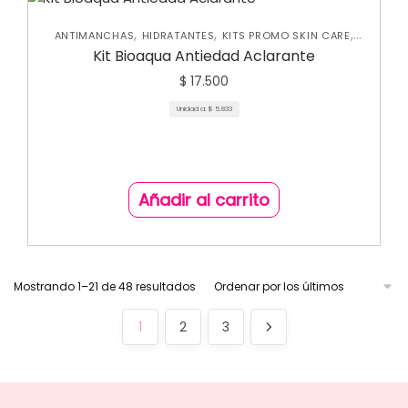
,
,
,
ANTIMANCHAS
HIDRATANTES
KITS PROMO SKIN CARE
SKIN CARE FACIAL
Kit Bioaqua Antiedad Aclarante
$
17.500
Unidad a:
$
5.833
Añadir al carrito
Mostrando 1–21 de 48 resultados
1
2
3