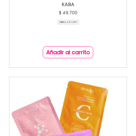
KABA
$
49.700
Mililitro a:
$
1.657
Añadir al carrito