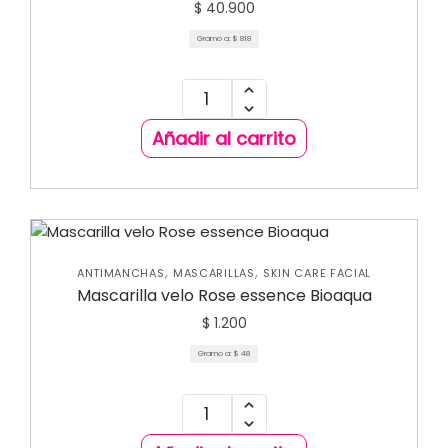
$
40.900
Gramo a:
$
818
Añadir al carrito
,
,
ANTIMANCHAS
MASCARILLAS
SKIN CARE FACIAL
Mascarilla velo Rose essence Bioaqua
$
1.200
Gramo a:
$
48