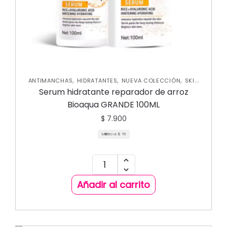
,
,
,
ANTIMANCHAS
HIDRATANTES
NUEVA COLECCIÓN
SKIN
CARE FACIAL
Serum hidratante reparador de arroz
Bioaqua GRANDE 100ML
$
7.900
Mililitro a:
$
79
Añadir al carrito