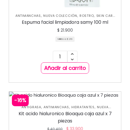
,
,
,
ANTIMANCHAS
NUEVA COLECCIÓN
ROSTRO
SKIN CARE
FACIAL
Espuma facial limpiadora samy 100 ml
$
21.900
Mililitro a:
$
219
Añadir al carrito
-16%
,
,
,
ANTIGRASA
ANTIMANCHAS
HIDRATANTES
NUEVA
,
,
COLECCIÓN
OFERTAS
SKIN CARE FACIAL
Kit acido hialuronico Bioaqua caja azul x 7
piezas
$
33.900
$
40.400