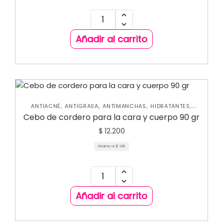
Añadir al carrito
,
,
,
,
ANTIACNÉ
ANTIGRASA
ANTIMANCHAS
HIDRATANTES
,
,
HIDRATANTES CORPORALES
NUEVA COLECCIÓN
SKIN
Cebo de cordero para la cara y cuerpo 90 gr
CARE FACIAL
$
12.200
Gramo a:
$
136
Añadir al carrito