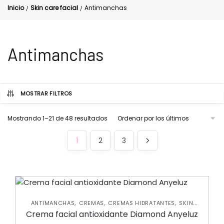
Inicio
Skin care facial
Antimanchas
/
/
Antimanchas
MOSTRAR FILTROS
Mostrando 1–21 de 48 resultados
1
2
3
,
,
,
ANTIMANCHAS
CREMAS
CREMAS HIDRATANTES
SKIN
CARE FACIAL
Crema facial antioxidante Diamond Anyeluz