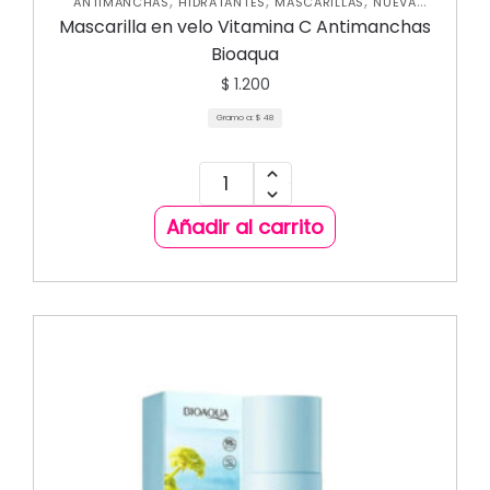
,
,
,
ANTIMANCHAS
HIDRATANTES
MASCARILLAS
NUEVA
,
,
,
COLECCIÓN
ROSTRO
SKIN CARE FACIAL
Mascarilla en velo Vitamina C Antimanchas
UNCATEGORIZED
Bioaqua
$
1.200
Gramo a:
$
48
Añadir al carrito