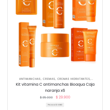
,
,
,
ANTIMANCHAS
CREMAS
CREMAS HIDRATANTES
,
,
HIDRATANTES
JABONES Y EXFOLIANTES
KITS PROMO SKIN
Kit vitamina C antimanchas Bioaqua Caja
,
,
,
CARE
NUEVA COLECCIÓN
OFERTAS
SKIN CARE FACIAL
naranja x6
$
29.900
$
35.000
Pieza a:
$
4.983