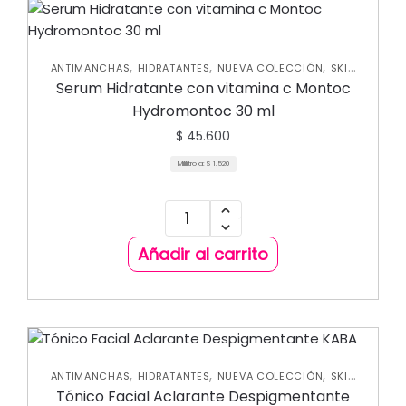
,
,
,
ANTIMANCHAS
HIDRATANTES
NUEVA COLECCIÓN
SKIN
CARE FACIAL
Serum Hidratante con vitamina c Montoc
Hydromontoc 30 ml
$
45.600
Mililitro a:
$
1.520
Añadir al carrito
,
,
,
ANTIMANCHAS
HIDRATANTES
NUEVA COLECCIÓN
SKIN
CARE FACIAL
Tónico Facial Aclarante Despigmentante