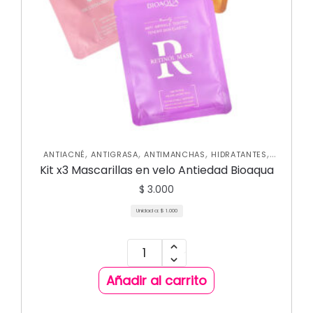
,
,
,
,
ANTIACNÉ
ANTIGRASA
ANTIMANCHAS
HIDRATANTES
,
,
,
MASCARILLAS
NUEVA COLECCIÓN
ROSTRO
SKIN CARE
Kit x3 Mascarillas en velo Antiedad Bioaqua
FACIAL
$
3.000
Unidad a:
$
1.000
Añadir al carrito