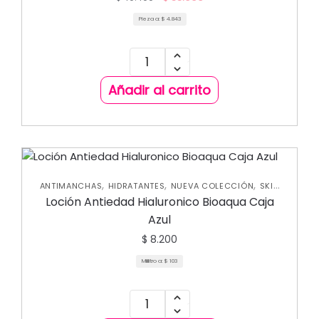
Pieza a:
$
4.843
Añadir al carrito
,
,
,
ANTIMANCHAS
HIDRATANTES
NUEVA COLECCIÓN
SKIN
CARE FACIAL
Loción Antiedad Hialuronico Bioaqua Caja
Azul
$
8.200
Mililitro a:
$
103