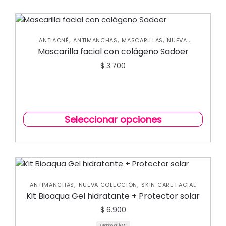
,
,
,
ANTIACNÉ
ANTIMANCHAS
MASCARILLAS
NUEVA
,
COLECCIÓN
SKIN CARE FACIAL
Mascarilla facial con colágeno Sadoer
$
3.700
Seleccionar opciones
,
,
ANTIMANCHAS
NUEVA COLECCIÓN
SKIN CARE FACIAL
Kit Bioaqua Gel hidratante + Protector solar
$
6.900
Gramo a:
$
99