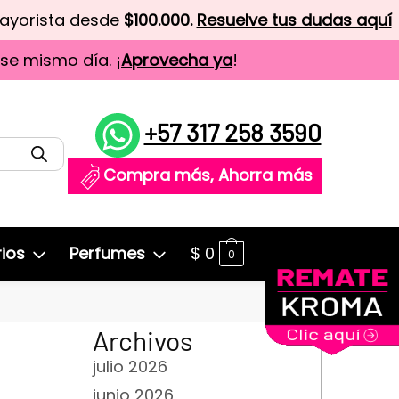
mayorista desde
$100.000.
Resuelve tus dudas aquí
ese mismo día. ¡
Aprovecha ya
!
+57 317 258 3590
Compra más, Ahorra más
ios
Perfumes
$
0
0
Archivos
julio 2026
junio 2026