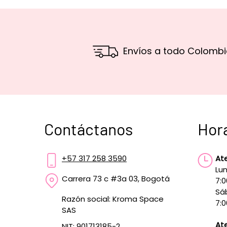
Envíos a todo Colombi
Contáctanos
Hor
+57 317 258 3590
At
Lun
Carrera 73 c #3a 03, Bogotá
7:
Sá
Razón social: Kroma Space
7:0
SAS
Ate
NIT: 901713185-2