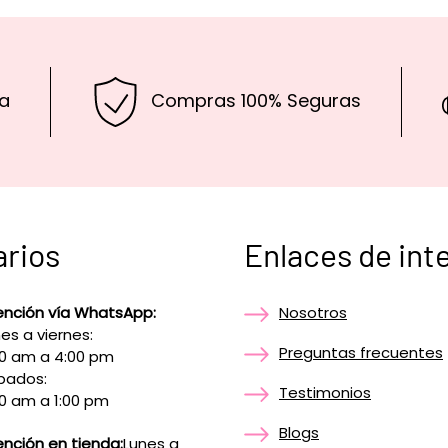
a
Compras 100% Seguras
arios
Enlaces de int
ención vía WhatsApp:
Nosotros
es a viernes:
Preguntas frecuentes
00 am a 4:00 pm
bados:
Testimonios
0 am a 1:00 pm
Blogs
nción en tienda:
Lunes a