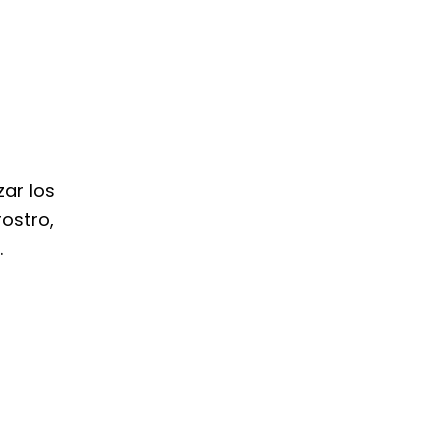
zar los
ostro,
…