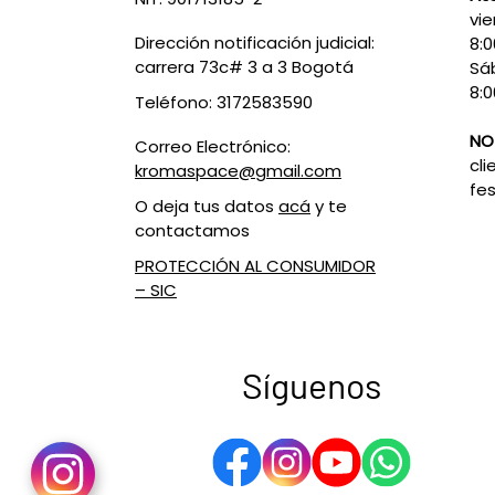
vie
Dirección notificación judicial:
8:
carrera 73c# 3 a 3 Bogotá
Sá
8:0
Teléfono: 3172583590
NO
Correo Electrónico:
cli
kromaspace@gmail.com
fes
O deja tus datos
acá
y te
contactamos
PROTECCIÓN AL CONSUMIDOR
– SIC
Síguenos