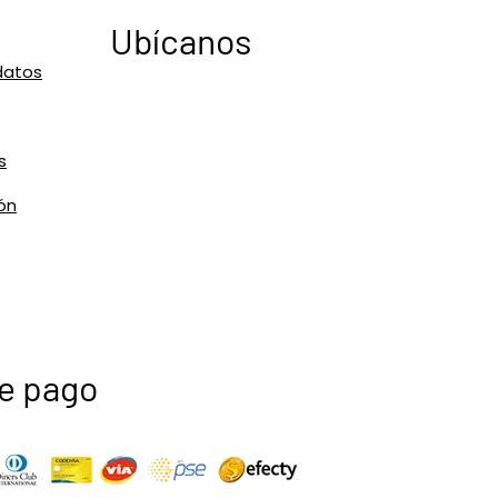
Ubícanos
datos
s
ón
e pago