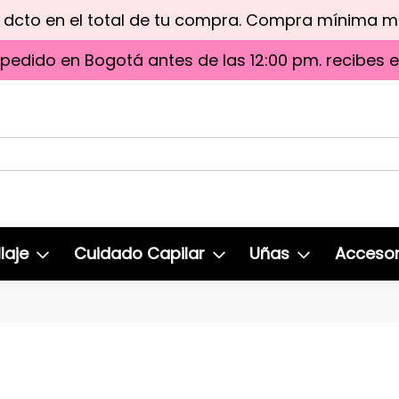
e dcto en el total de tu compra. Compra mínima 
 pedido en Bogotá antes de las 12:00 pm. recibes 
laje
Cuidado Capilar
Uñas
Accesor