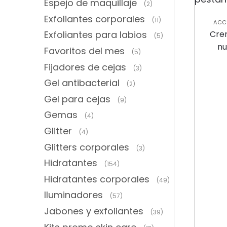
Espejo de maquillaje
(2)
Exfoliantes corporales
(11)
ACC
C
Crem
Exfoliantes para labios
(5)
CO
nu
Favoritos del mes
(5)
Fijadores de cejas
(3)
Gel antibacterial
(2)
Gel para cejas
(9)
Gemas
(4)
Glitter
(4)
Glitters corporales
(3)
Hidratantes
(154)
Hidratantes corporales
(49)
Iluminadores
(57)
Jabones y exfoliantes
(39)