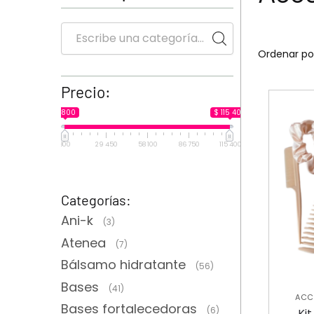
Precio:
$ 800
$ 115 400
800
29 450
58 100
86 750
115 400
Categorías:
Ani-k
(3)
Atenea
(7)
Bálsamo hidratante
(56)
Bases
(41)
ACC
Bases fortalecedoras
C
(6)
Kit