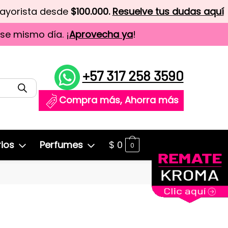
mayorista desde
$100.000.
Resuelve tus dudas aquí
ese mismo día. ¡
Aprovecha ya
!
+57 317 258 3590
Compra más, Ahorra más
ios
Perfumes
$
0
0