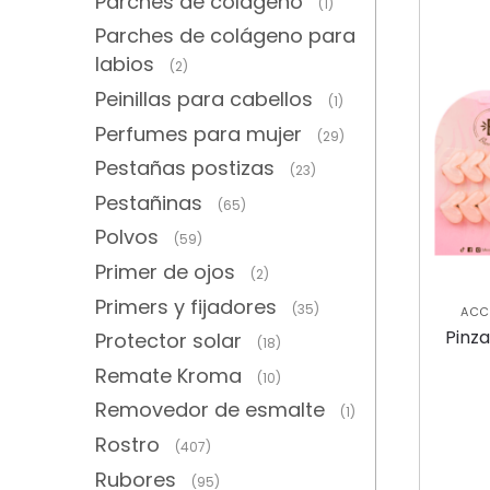
Parches de colágeno
(1)
Parches de colágeno para
labios
(2)
Peinillas para cabellos
(1)
Perfumes para mujer
(29)
Pestañas postizas
(23)
Pestañinas
(65)
Polvos
(59)
Primer de ojos
(2)
Primers y fijadores
(35)
ACC
NUEV
Pinza
Protector solar
(18)
Remate Kroma
(10)
Removedor de esmalte
(1)
Rostro
(407)
Rubores
(95)