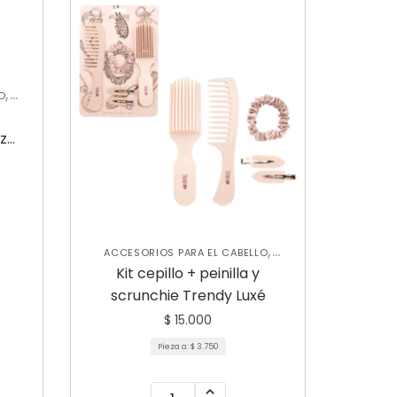
,
O
zz
,
ACCESORIOS PARA EL CABELLO
,
CUIDADO CAPILAR
NUEVA
Kit cepillo + peinilla y
COLECCIÓN
scrunchie Trendy Luxé
$
15.000
Pieza a:
$
3.750