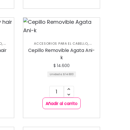
,
,
O
ACCESORIOS PARA EL CABELLO
,
CEPILLO
CUIDADO CAPILAR
air
Cepillo Removible Agata Ani-
k
$
14.600
Unidad a:
$
14.600
Añadir al carrito