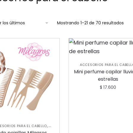
Mostrando 1–21 de 70 resultados
ACCESORIOS PARA EL CABELL
,
CUIDADO CAPILAR
PERFUMES 
Mini perfume capilar lluvi
,
MUJER
SHAMPOOS Y
estrellas
,
ACONDICIONADORES
TRATAMIE
CAPILARES
$
17.600
,
ESORIOS PARA EL CABELLO
,
UIDADO CAPILAR
NUEVA
 de peinillas Milagros