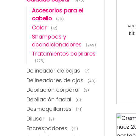
(476)
Accesorios para el
cabello
(70)
Color
ACC
(12)
C
Kit
Shampoos y
C
ACOND
acondicionadores
(249)
Tratamientos capilares
(275)
Delineador de cejas
(7)
Delineadores de ojos
(40)
Depilación corporal
(3)
Depilación facial
(8)
Desmaquillantes
(41)
Dilusor
(2)
Encrespadores
(21)