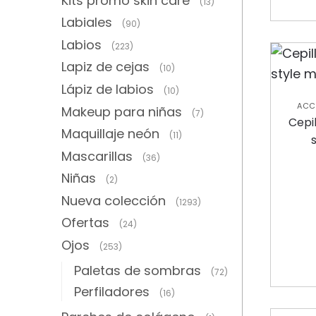
Kits promo skin care
(13)
Labiales
(90)
Labios
(223)
Lapiz de cejas
(10)
Lápiz de labios
(10)
ACC
Makeup para niñas
(7)
C
Cepi
Maquillaje neón
C
(11)
Mascarillas
(36)
Niñas
(2)
Nueva colección
(1293)
Ofertas
(24)
Ojos
(253)
Paletas de sombras
(72)
Perfiladores
(16)