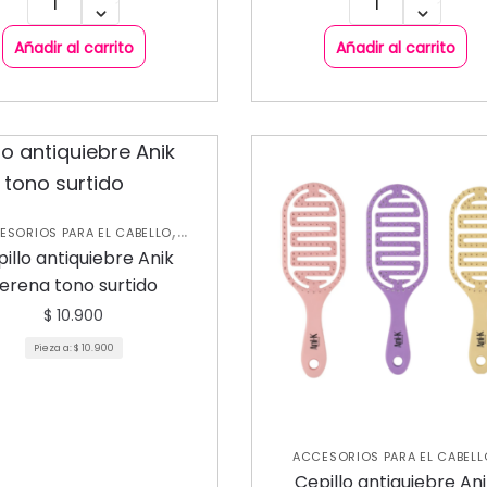
Añadir al carrito
Añadir al carrito
,
ESORIOS PARA EL CABELLO
,
UIDADO CAPILAR
NUEVA
illo antiquiebre Anik
COLECCIÓN
erena tono surtido
$
10.900
Pieza a:
$
10.900
ACCESORIOS PARA EL CABELL
,
,
CEPILLO
CUIDADO CAPILAR
N
Cepillo antiquiebre An