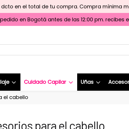
e dcto en el total de tu compra. Compra mínima 
 pedido en Bogotá antes de las 12:00 pm. recibes 
laje
Cuidado Capilar
Uñas
Accesor
 el cabello
sorios para el cabello