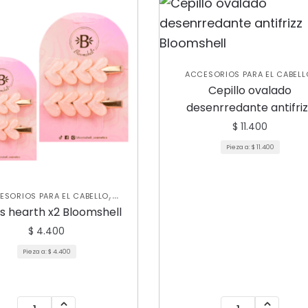
ACCESORIOS PARA EL CABELL
,
CUIDADO CAPILAR
NUEVA
Cepillo ovalado
COLECCIÓN
desenrredante antifri
Bloomshell
$
11.400
Pieza a:
$
11.400
,
ESORIOS PARA EL CABELLO
,
A COLECCIÓN
VARIEDADES
s hearth x2 Bloomshell
$
4.400
Pieza a:
$
4.400