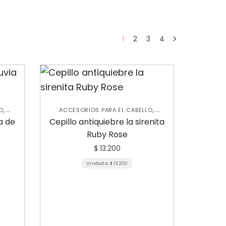
1
2
3
4
,
,
O
ACCESORIOS PARA EL CABELLO
,
PARA
CUIDADO CAPILAR
NUEVA
a de
Cepillo antiquiebre la sirenita
COLECCIÓN
Ruby Rose
NTOS
$
13.200
Unidad a:
$
13.200