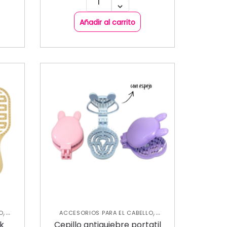
Añadir al carrito
,
,
O
ACCESORIOS PARA EL CABELLO
,
,
UEVA
CEPILLO
CUIDADO CAPILAR
NUEVA
ik
Cepillo antiquiebre portatil