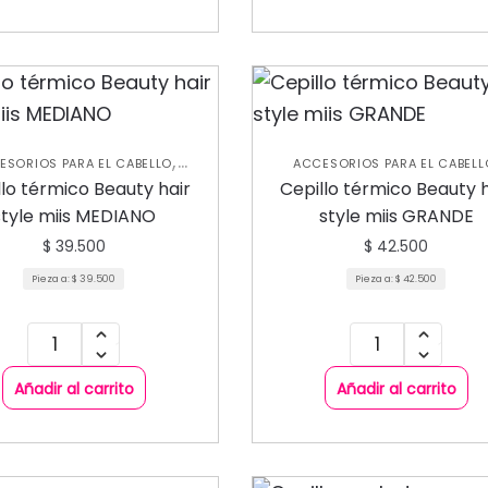
,
ESORIOS PARA EL CABELLO
ACCESORIOS PARA EL CABELL
,
,
UIDADO CAPILAR
NUEVA
CUIDADO CAPILAR
NUEVA
llo térmico Beauty hair
Cepillo térmico Beauty h
,
,
OLECCIÓN
VARIEDADES
COLECCIÓN
VARIEDADES
style miis MEDIANO
style miis GRANDE
$
39.500
$
42.500
Pieza a:
$
39.500
Pieza a:
$
42.500
Añadir al carrito
Añadir al carrito