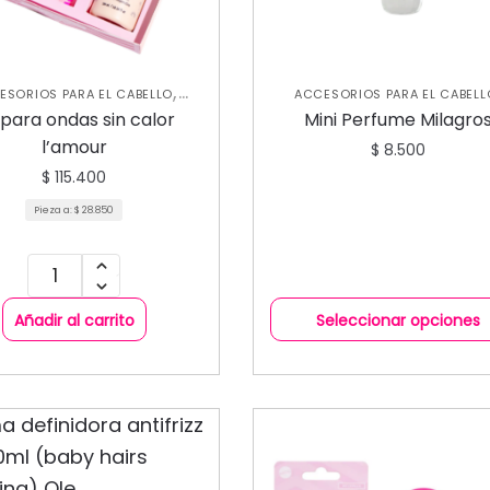
,
ESORIOS PARA EL CABELLO
ACCESORIOS PARA EL CABELL
,
UIDADO CAPILAR
NUEVA
PERFUMES PARA MUJER
 para ondas sin calor
Mini Perfume Milagro
,
OLECCIÓN
SHAMPOOS Y
l’amour
,
$
8.500
ICIONADORES
TRATAMIENTOS
CAPILARES
$
115.400
Pieza a:
$
28.850
Añadir al carrito
Seleccionar opciones