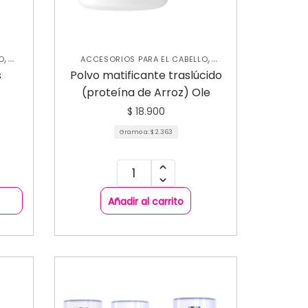
,
,
O
ACCESORIOS PARA EL CABELLO
,
CUIDADO CAPILAR
NUEVA
s
Polvo matificante traslúcido
COLECCIÓN
(proteína de Arroz) Ole
$
18.900
Gramo a:
$
2.363
Añadir al carrito