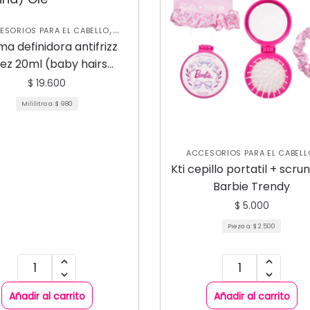
,
ESORIOS PARA EL CABELLO
,
UIDADO CAPILAR
NUEVA
a definidora antifrizz
,
LECCIÓN
TRATAMIENTOS
ez 20ml (baby hairs
CAPILARES
pestañina) Ole
$
19.600
Mililitro a:
$
980
ACCESORIOS PARA EL CABELL
,
CUIDADO CAPILAR
NUEVA
Kti cepillo portatil + scru
,
COLECCIÓN
VARIEDADES
Barbie Trendy
$
5.000
Pieza a:
$
2.500
Añadir al carrito
Añadir al carrito