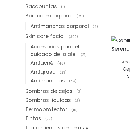
Sacapuntas
(1)
Skin care corporal
(75)
Antimanchas corporal
(4)
Skin care facial
(302)
Accesorios para el
cuidado de la piel
(21)
Antiacné
ACC
(46)
C
Cep
Antigrasa
(23)
S
Antimanchas
(48)
Sombras de cejas
(3)
Sombras líquidas
(3)
Termoprotector
(10)
Tintas
(27)
Tratamientos de cejas y