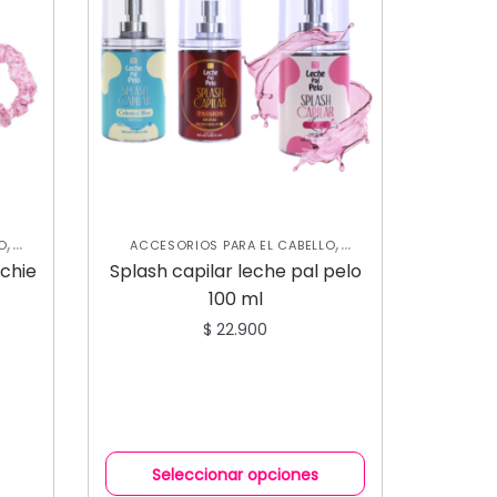
,
,
O
ACCESORIOS PARA EL CABELLO
,
CUIDADO CAPILAR
NUEVA
nchie
Splash capilar leche pal pelo
,
COLECCIÓN
TRATAMIENTOS
100 ml
CAPILARES
$
22.900
Seleccionar opciones