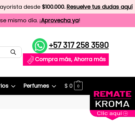
mayorista desde
$100.000.
Resuelve tus dudas aquí
ese mismo día. ¡
Aprovecha ya
!
+57 317 258 3590
Compra más, Ahorra más
ios
Perfumes
$
0
0