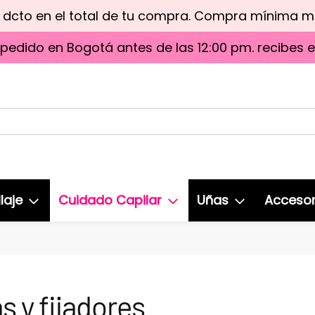
e dcto en el total de tu compra. Compra mínima 
 pedido en Bogotá antes de las 12:00 pm. recibes 
laje
Cuidado Capilar
Uñas
Accesor
s y fijadores