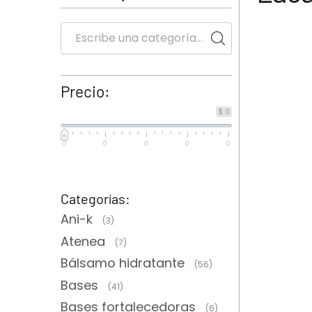
Precio:
$ 0
0
0
0
0
0
Categorías:
Ani-k
(3)
Atenea
(7)
Bálsamo hidratante
(56)
Bases
(41)
Bases fortalecedoras
(6)