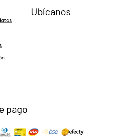
Ubícanos
datos
s
ón
e pago