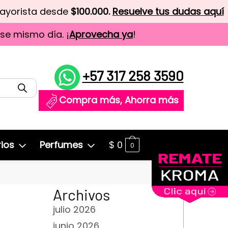
mayorista desde
$100.000.
Resuelve tus dudas aquí
ese mismo día. ¡
Aprovecha ya
!
+57 317 258 3590
Compra más, Ahorra más
ios
Perfumes
$
0
0
Archivos
julio 2026
junio 2026