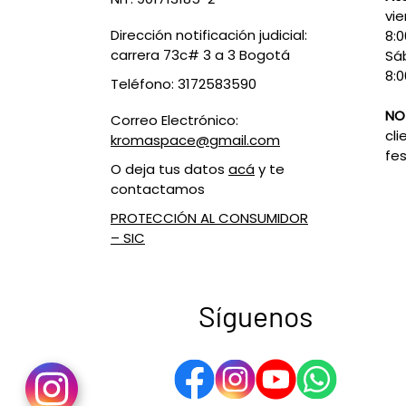
vie
Dirección notificación judicial:
8:
carrera 73c# 3 a 3 Bogotá
Sá
8:0
Teléfono: 3172583590
NO
Correo Electrónico:
cli
kromaspace@gmail.com
fes
O deja tus datos
acá
y te
contactamos
PROTECCIÓN AL CONSUMIDOR
– SIC
Síguenos