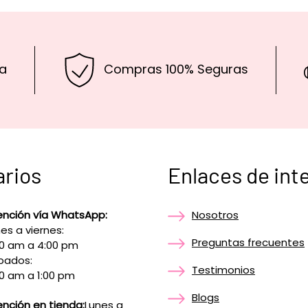
a
Compras 100% Seguras
arios
Enlaces de int
ención vía WhatsApp:
Nosotros
es a viernes:
Preguntas frecuentes
00 am a 4:00 pm
bados:
Testimonios
0 am a 1:00 pm
Blogs
nción en tienda:
Lunes a