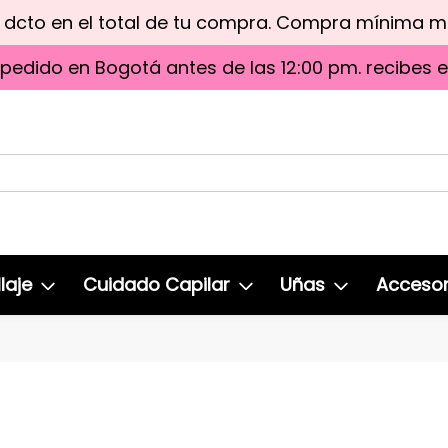
e dcto en el total de tu compra. Compra mínima 
 pedido en Bogotá antes de las 12:00 pm. recibes 
laje
Cuidado Capilar
Uñas
Accesor