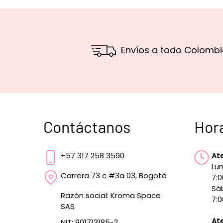
Envíos a todo Colombi
Contáctanos
Hor
+57 317 258 3590
At
Lun
Carrera 73 c #3a 03, Bogotá
7:
Sá
Razón social: Kroma Space
7:0
SAS
Ate
NIT: 901713185-2