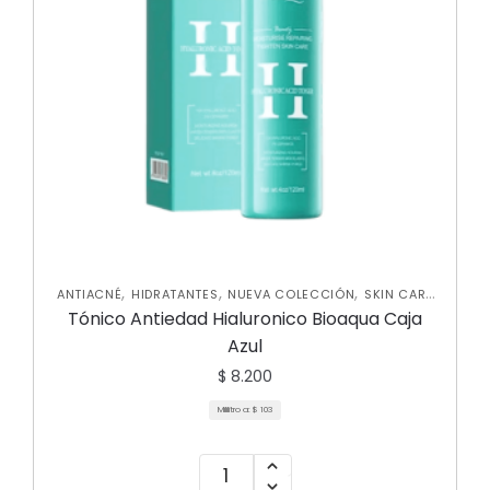
,
,
,
ANTIACNÉ
HIDRATANTES
NUEVA COLECCIÓN
SKIN CARE
FACIAL
Tónico Antiedad Hialuronico Bioaqua Caja
Azul
$
8.200
Mililitro a:
$
103