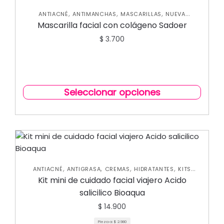
,
,
,
ANTIACNÉ
ANTIMANCHAS
MASCARILLAS
NUEVA
,
COLECCIÓN
SKIN CARE FACIAL
Mascarilla facial con colágeno Sadoer
$
3.700
Seleccionar opciones
,
,
,
,
ANTIACNÉ
ANTIGRASA
CREMAS
HIDRATANTES
KITS
,
,
PROMO SKIN CARE
NUEVA COLECCIÓN
SKIN CARE FACIAL
Kit mini de cuidado facial viajero Acido
salicilico Bioaqua
$
14.900
Pieza a:
$
2.980