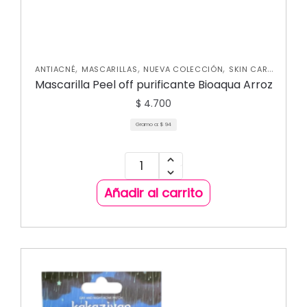
,
,
,
ANTIACNÉ
MASCARILLAS
NUEVA COLECCIÓN
SKIN CARE
FACIAL
Mascarilla Peel off purificante Bioaqua Arroz
$
4.700
Gramo a:
$
94
Añadir al carrito