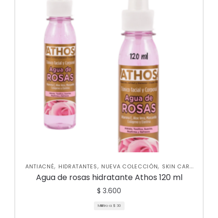
,
,
,
ANTIACNÉ
HIDRATANTES
NUEVA COLECCIÓN
SKIN CARE
FACIAL
Agua de rosas hidratante Athos 120 ml
$
3.600
Mililitro a:
$
30