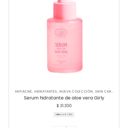
,
,
,
ANTIACNÉ
HIDRATANTES
NUEVA COLECCIÓN
SKIN CARE
FACIAL
Serum hidratante de aloe vera Girly
$
31.300
Mililitro a:
$
1.565