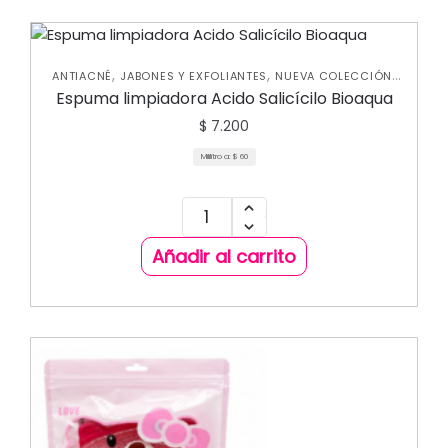
,
,
,
ANTIACNÉ
JABONES Y EXFOLIANTES
NUEVA COLECCIÓN
SKIN CARE FACIAL
Espuma limpiadora Acido Salicícilo Bioaqua
$
7.200
Mililitro a:
$
60
Añadir al carrito