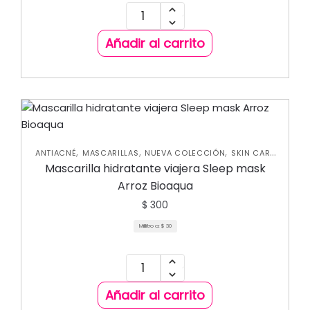
Añadir al carrito
,
,
,
ANTIACNÉ
MASCARILLAS
NUEVA COLECCIÓN
SKIN CARE
FACIAL
Mascarilla hidratante viajera Sleep mask
Arroz Bioaqua
$
300
Mililitro a:
$
30
Añadir al carrito