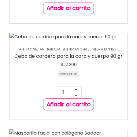
Añadir al carrito
,
,
,
,
ANTIACNÉ
ANTIGRASA
ANTIMANCHAS
HIDRATANTES
,
,
HIDRATANTES CORPORALES
NUEVA COLECCIÓN
SKIN
Cebo de cordero para la cara y cuerpo 90 gr
CARE FACIAL
$
12.200
Gramo a:
$
136
Añadir al carrito