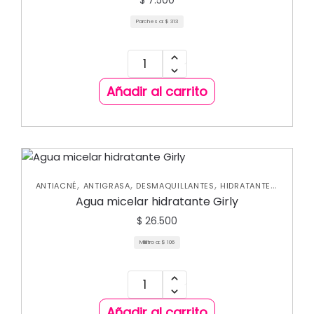
$
7.500
Parches a:
$
313
Añadir al carrito
,
,
,
,
ANTIACNÉ
ANTIGRASA
DESMAQUILLANTES
HIDRATANTES
NUEVA COLECCIÓN
Agua micelar hidratante Girly
$
26.500
Mililitro a:
$
106
Añadir al carrito