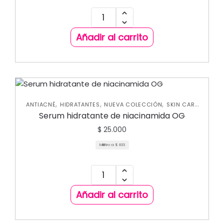
Añadir al carrito
,
,
,
ANTIACNÉ
HIDRATANTES
NUEVA COLECCIÓN
SKIN CARE
FACIAL
Serum hidratante de niacinamida OG
$
25.000
Mililitro a:
$
833
Añadir al carrito