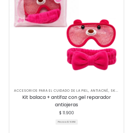
,
,
ACCESORIOS PARA EL CUIDADO DE LA PIEL
ANTIACNÉ
SKIN
,
CARE FACIAL
VARIEDADES
Kit balaca + antifaz con gel reparador
antiojeras
$
11.900
Pieza a:
$
5.950