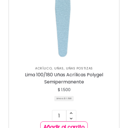
,
,
ACRÍLICO
UÑAS
UÑAS POSTIZAS
Lima 100/180 Uñas Acrílicas Polygel
Semipermanente
$
1.500
Lima a:
$
1.500
Añadir al carrito