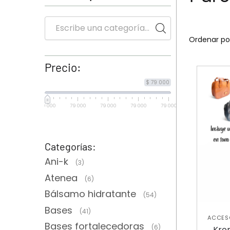
Precio:
$ 79 000
79 000
79 000
79 000
79 000
79 000
Categorías:
Ani-k
(3)
Atenea
(6)
Bálsamo hidratante
(54)
Bases
(41)
ACCESO
,
Bases fortalecedoras
PIEL
A
(6)
Krom