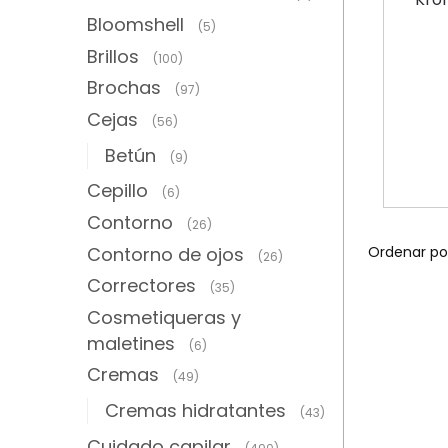
HID
Bloomshell
(5)
L
COL
Brillos
(100)
PALET
Brochas
COLÁG
(97)
Cejas
(56)
Betún
(9)
Cepillo
(6)
Contorno
(26)
Contorno de ojos
(26)
Correctores
(35)
Cosmetiqueras y
maletines
(6)
Cremas
(49)
Cremas hidratantes
(43)
Cuidado capilar