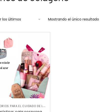
Mostrando el único resultado
RIOS PARA EL CUIDADO DE LA
,
CCESORIOS PARA MAQUILLAJE
ística: caja sorpresa