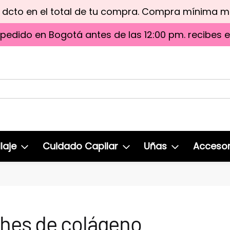
e dcto en el total de tu compra. Compra mínima 
 pedido en Bogotá antes de las 12:00 pm. recibes 
laje
Cuidado Capilar
Uñas
Accesor
hes de colágeno