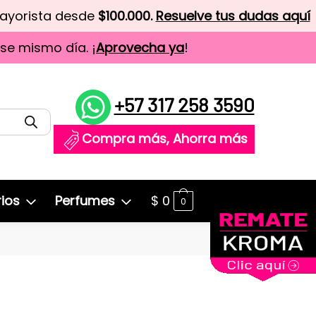
mayorista desde
$100.000.
Resuelve tus dudas aquí
ese mismo día. ¡
Aprovecha ya
!
+57 317 258 3590
Compra más, Ahorra más
ios
Perfumes
$
0
0