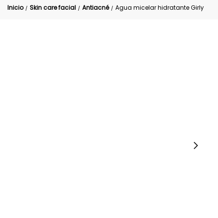
Inicio
Skin care facial
Antiacné
Agua micelar hidratante Girly
/
/
/