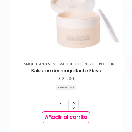
,
,
,
DESMAQUILLANTES
NUEVA COLECCIÓN
ROSTRO
SKIN
CARE FACIAL
Bálsamo desmaquillante Elaya
$
21.200
Mililitro a:
$
424
Añadir al carrito