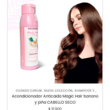
,
,
CUIDADO CAPILAR
NUEVA COLECCIÓN
SHAMPOOS Y
,
,
ACONDICIONADORES
TRATAMIENTOS CAPILARES
Acondicionador Anticaida Magic Hair banano
UNCATEGORIZED
y piña CABELLO SECO
$
31.900