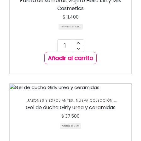
Paleta de sombras Viajero Hello Kitty Miis
Cosmetics
$
11.400
Gramo a:
$
2.280
Añadir al carrito
,
,
JABONES Y EXFOLIANTES
NUEVA COLECCIÓN
UNCATEGORIZED
Gel de ducha Girly urea y ceramidas
$
37.500
Gramo a:
$
75