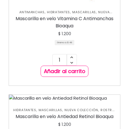
,
,
,
ANTIMANCHAS
HIDRATANTES
MASCARILLAS
NUEVA
,
,
,
COLECCIÓN
ROSTRO
SKIN CARE FACIAL
Mascarilla en velo Vitamina C Antimanchas
UNCATEGORIZED
Bioaqua
$
1.200
Gramo a:
$
48
Añadir al carrito
,
,
,
,
HIDRATANTES
MASCARILLAS
NUEVA COLECCIÓN
ROSTRO
,
SKIN CARE FACIAL
UNCATEGORIZED
Mascarilla en velo Antiedad Retinol Bioaqua
$
1.200