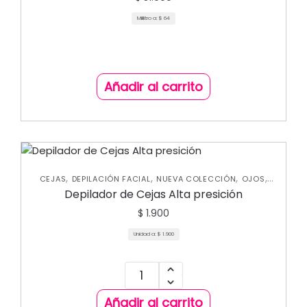
Mililitro a:
$
64
Añadir al carrito
,
,
,
,
CEJAS
DEPILACIÓN FACIAL
NUEVA COLECCIÓN
OJOS
,
PERFILADORES
UNCATEGORIZED
Depilador de Cejas Alta presición
$
1.900
Unidad a:
$
1.900
Añadir al carrito