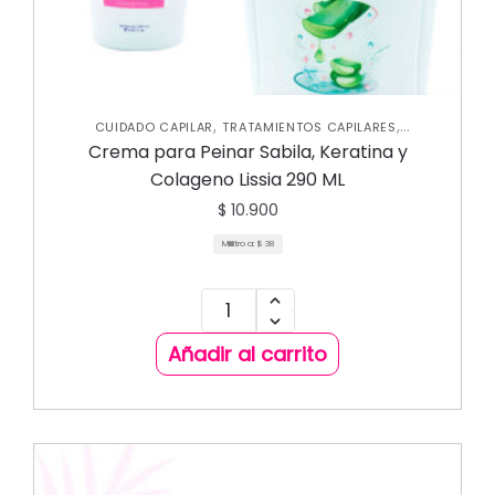
,
,
CUIDADO CAPILAR
TRATAMIENTOS CAPILARES
UNCATEGORIZED
Crema para Peinar Sabila, Keratina y
Colageno Lissia 290 ML
$
10.900
Mililitro a:
$
38
Añadir al carrito