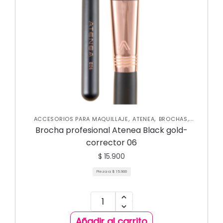
,
,
,
ACCESORIOS PARA MAQUILLAJE
ATENEA
BROCHAS
CORRECTORES
Brocha profesional Atenea Black gold-
corrector 06
$
15.900
Pieza a:
$
15.900
Añadir al carrito