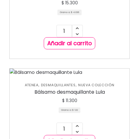
$
15.300
Gramo a:
$
4.636
Añadir al carrito
,
,
ATENEA
DESMAQUILLANTES
NUEVA COLECCIÓN
Bálsamo desmaquillante Lula
$
11.300
Gramo a:
$
122