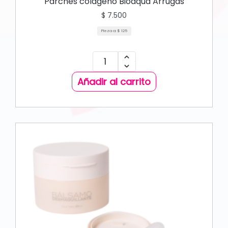
Parches colageno Bioaqua Arrugas
$
7.500
Pieza a:
$
125
Añadir al carrito