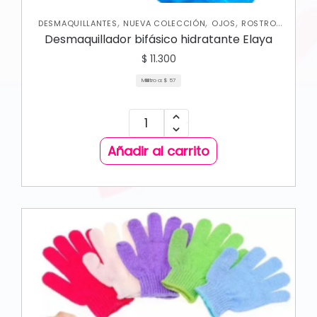
,
,
,
,
DESMAQUILLANTES
NUEVA COLECCIÓN
OJOS
ROSTRO
SKIN CARE FACIAL
Desmaquillador bifásico hidratante Elaya
$
11.300
Mililitro a:
$
57
Añadir al carrito