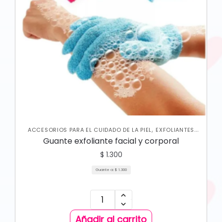
,
ACCESORIOS PARA EL CUIDADO DE LA PIEL
EXFOLIANTES
,
,
CORPORALES
JABONES Y EXFOLIANTES
SKIN CARE
Guante exfoliante facial y corporal
,
CORPORAL
SKIN CARE FACIAL
$
1.300
Guante a:
$
1.300
Añadir al carrito