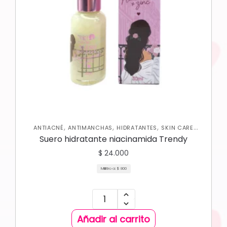
,
,
,
ANTIACNÉ
ANTIMANCHAS
HIDRATANTES
SKIN CARE
FACIAL
Suero hidratante niacinamida Trendy
$
24.000
Mililitro a:
$
800
Añadir al carrito