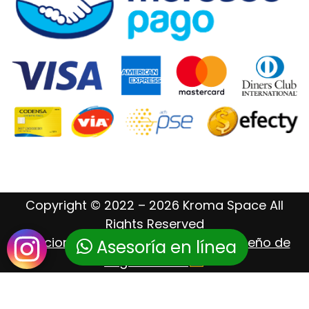
Copyright © 2022 – 2026 Kroma Space All
Rights Reserved
Posicionamiento Web – Hosting – Diseño de
Asesoría en línea
Páginas Web