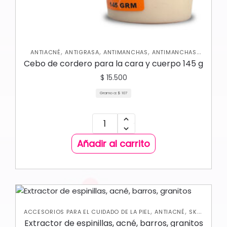
,
,
,
ANTIACNÉ
ANTIGRASA
ANTIMANCHAS
ANTIMANCHAS
,
,
CORPORAL
HIDRATANTES
SKIN CARE FACIAL
Cebo de cordero para la cara y cuerpo 145 g
$
15.500
Gramo a:
$
107
Añadir al carrito
,
,
ACCESORIOS PARA EL CUIDADO DE LA PIEL
ANTIACNÉ
SKIN
CARE FACIAL
Extractor de espinillas, acné, barros, granitos