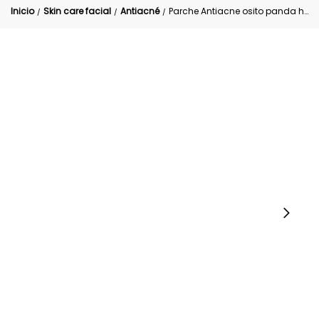
Inicio
Skin care facial
Antiacné
Parche Antiacne osito panda hydrocolloid Sadoer
/
/
/