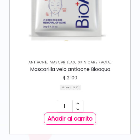
,
,
ANTIACNÉ
MASCARILLAS
SKIN CARE FACIAL
Mascarilla velo antiacne Bioaqua
$
2.100
Gramo a:
$
70
Añadir al carrito