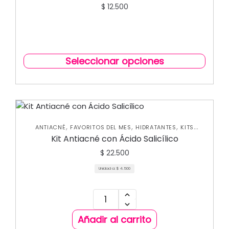
$
12.500
Seleccionar opciones
,
,
,
ANTIACNÉ
FAVORITOS DEL MES
HIDRATANTES
KITS
,
,
PROMO SKIN CARE
MASCARILLAS
SKIN CARE FACIAL
Kit Antiacné con Ácido Salicílico
$
22.500
Unidad a:
$
4.500
Añadir al carrito