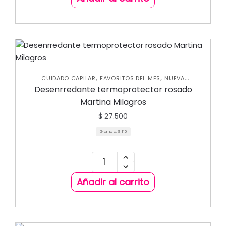
,
,
CUIDADO CAPILAR
FAVORITOS DEL MES
NUEVA
,
,
COLECCIÓN
SHAMPOOS Y ACONDICIONADORES
Desenrredante termoprotector rosado
TRATAMIENTOS CAPILARES
Martina Milagros
$
27.500
Gramo a:
$
110
Añadir al carrito