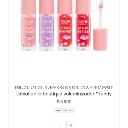
,
,
,
BRILLOS
LABIOS
NUEVA COLECCIÓN
VOLUMINIZADORES
Labial brillo boutique voluminizador Trendy
$
6.900
Mililitro a:
$
2.760