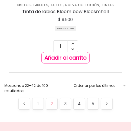
,
,
,
,
BRILLOS
LABIALES
LABIOS
NUEVA COLECCIÓN
TINTAS
Tinta de labios Bloom bow Bloosmhell
$
9.500
Mililitro a:
$
1.900
Añadir al carrito
Mostrando 22–42 de 100
resultados
1
2
3
4
5