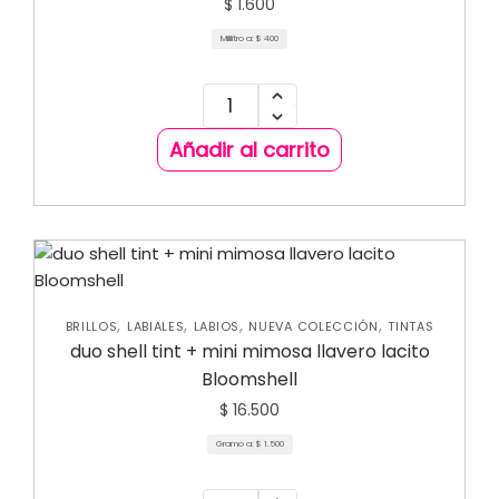
$
1.600
Mililitro a:
$
400
Añadir al carrito
,
,
,
,
BRILLOS
LABIALES
LABIOS
NUEVA COLECCIÓN
TINTAS
duo shell tint + mini mimosa llavero lacito
Bloomshell
$
16.500
Gramo a:
$
1.500