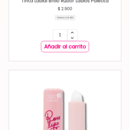
Tinta Labial Brillo Rubor Labios Paletita
$
2.900
Gramo a:
$
363
Añadir al carrito