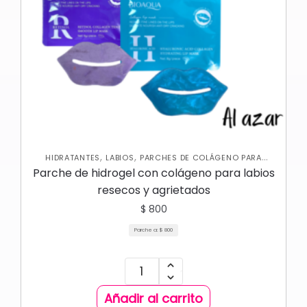
,
,
HIDRATANTES
LABIOS
PARCHES DE COLÁGENO PARA
,
LABIOS
SKIN CARE FACIAL
Parche de hidrogel con colágeno para labios
resecos y agrietados
$
800
Parche a:
$
800
Añadir al carrito