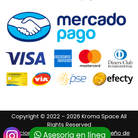
Copyright © 2022 – 2026 Kroma Space All
Rights Reserved
Posicionamiento Web – Hosting – Diseño de
Asesoría en línea