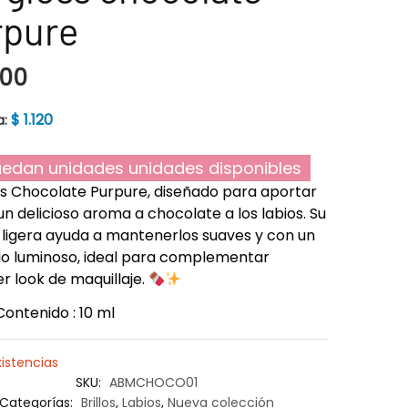
rpure
200
$
1.120
a:
edan unidades unidades disponibles
ss Chocolate Purpure, diseñado para aportar
 un delicioso aroma a chocolate a los labios. Su
 ligera ayuda a mantenerlos suaves y con un
o luminoso, ideal para complementar
er look de maquillaje.
Contenido : 10 ml
xistencias
SKU:
ABMCHOCO01
Categorías:
Brillos
,
Labios
,
Nueva colección