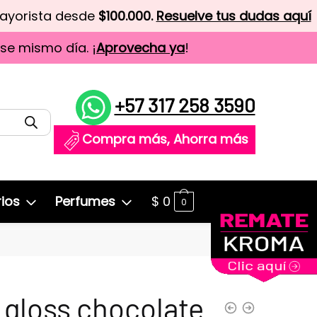
mayorista desde
$100.000.
Resuelve tus dudas aquí
ese mismo día. ¡
Aprovecha ya
!
+57 317 258 3590
Compra más, Ahorra más
ios
Perfumes
$
0
0
 gloss chocolate