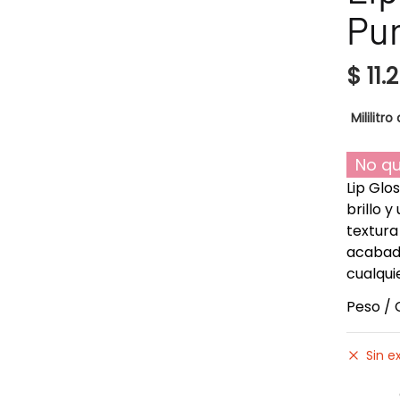
Pu
$
11.
Mililitro 
No qu
Lip Glo
brillo y
textura
acabad
cualqui
Peso / 
Sin e