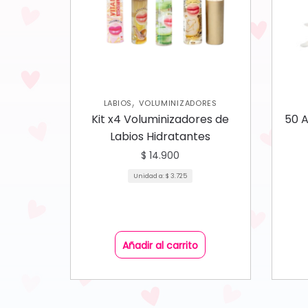
,
LABIOS
VOLUMINIZADORES
Kit x4 Voluminizadores de
50 
Labios Hidratantes
$
14.900
Unidad a:
$
3.725
Añadir al carrito