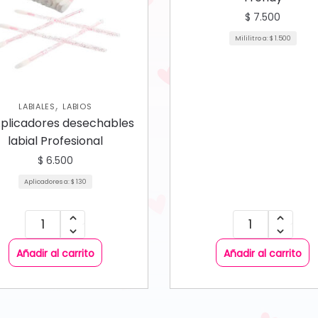
$
7.500
Mililitro a:
$
1.500
,
LABIALES
LABIOS
Aplicadores desechables
labial Profesional
$
6.500
Aplicadores a:
$
130
Añadir al carrito
Añadir al carrito