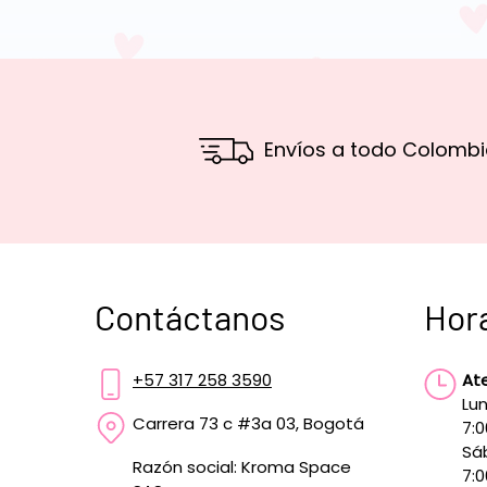
Envíos a todo Colombi
Contáctanos
Hor
+57 317 258 3590
At
Lun
Carrera 73 c #3a 03, Bogotá
7:
Sá
Razón social: Kroma Space
7:0