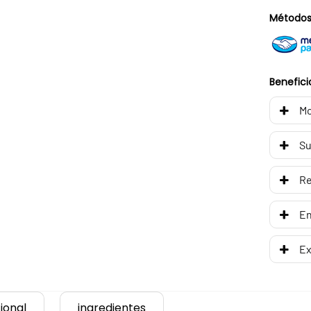
Métodos
Benefici
Mo
Su
R
En
Ex
ional
ingredientes