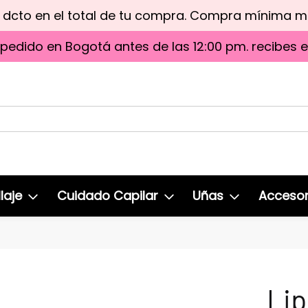
e dcto en el total de tu compra. Compra mínima 
 pedido en Bogotá antes de las 12:00 pm. recibes 
laje
Cuidado Capilar
Uñas
Accesor
Lip