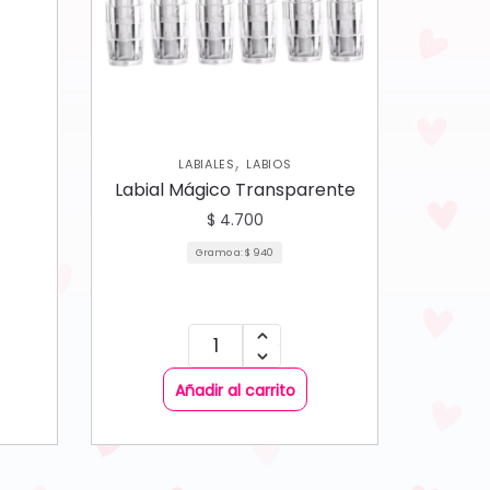
,
LABIALES
LABIOS
Labial Mágico Transparente
$
4.700
Gramo a:
$
940
Añadir al carrito