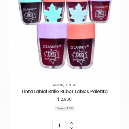
,
LABIOS
TINTAS
Tinta Labial Brillo Rubor Labios Paletita
$
2.900
Gramo a:
$
363