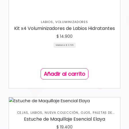
,
LABIOS
VOLUMINIZADORES
Kit x4 Voluminizadores de Labios Hidratantes
$
14.900
Unidad a:
$
3.725
Añadir al carrito
,
,
,
,
CEJAS
LABIOS
NUEVA COLECCIÓN
OJOS
PALETAS DE
SOMBRAS
Estuche de Maquillaje Esencial Elaya
$
19.400