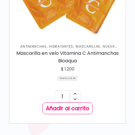
,
,
,
ANTIMANCHAS
HIDRATANTES
MASCARILLAS
NUEVA
,
,
,
COLECCIÓN
ROSTRO
SKIN CARE FACIAL
Mascarilla en velo Vitamina C Antimanchas
UNCATEGORIZED
Bioaqua
$
1.200
Gramo a:
$
48
Añadir al carrito