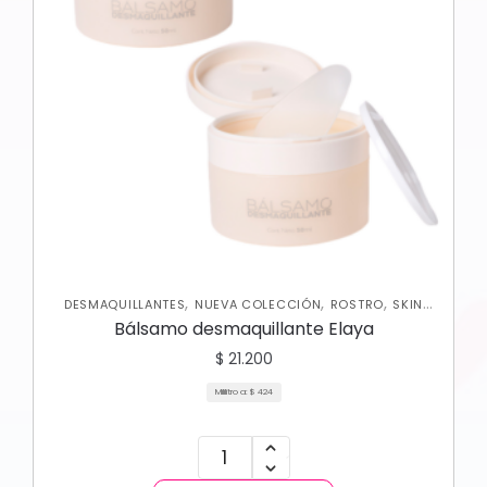
,
,
,
DESMAQUILLANTES
NUEVA COLECCIÓN
ROSTRO
SKIN
CARE FACIAL
Bálsamo desmaquillante Elaya
$
21.200
Mililitro a:
$
424