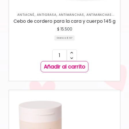
,
,
,
ANTIACNÉ
ANTIGRASA
ANTIMANCHAS
ANTIMANCHAS
,
,
CORPORAL
HIDRATANTES
SKIN CARE FACIAL
Cebo de cordero para la cara y cuerpo 145 g
$
15.500
Gramo a:
$
107
Añadir al carrito