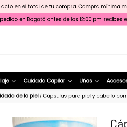
e dcto en el total de tu compra. Compra mínima 
 pedido en Bogotá antes de las 12:00 pm. recibes 
laje
Cuidado Capilar
Uñas
Accesor
idado de la piel
Cápsulas para piel y cabello con
/
Cáp