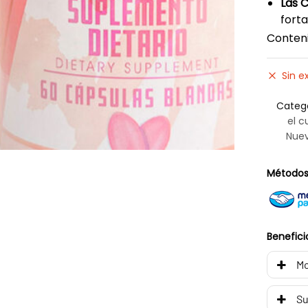
Las 
forta
Conteni
Sin e
Categ
el c
Nuev
Métodos
Benefici
Mo
Su