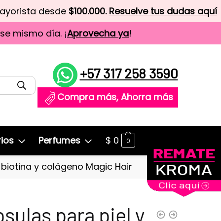
mayorista desde
$100.000.
Resuelve tus dudas aquí
ese mismo día. ¡
Aprovecha ya
!
+57 317 258 3590
Compra más, Ahorra más
ios
Perfumes
$
0
0
 biotina y colágeno Magic Hair
sulas para piel y