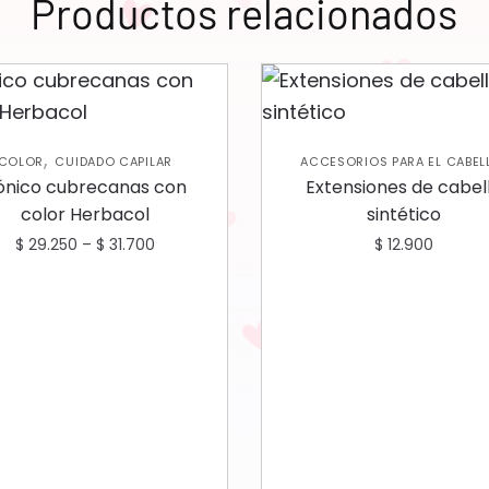
Productos relacionados
,
COLOR
CUIDADO CAPILAR
ACCESORIOS PARA EL CABEL
,
CUIDADO CAPILAR
VARIEDA
ónico cubrecanas con
Extensiones de cabel
color Herbacol
sintético
$
29.250
–
$
31.700
$
12.900