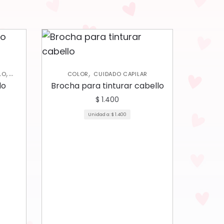
,
,
LO
COLOR
CUIDADO CAPILAR
DES
lo
Brocha para tinturar cabello
$
1.400
Unidad a:
$
1.400