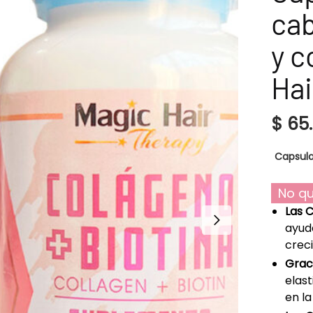
cab
y c
Hai
$
65
Capsula
No qu
Las 
ayud
creci
Grac
elast
en la 