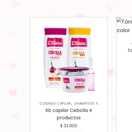
T
,
CUIDADO CAPILAR
SHAMPOOS Y
,
ACONDICIONADORES
TRATAMIENTOS
Kit capilar Cebolla 4
CAPILARES
productos
$
33.900