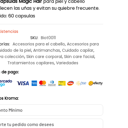
Cápsulas Magic Hair
para piel y cabello
lecen las uñas y evitan su quiebre frecuente.
do: 60 capsulas
xistencias
SKU:
Biot0011
orías:
Accesorios para el cabello
,
Accesorios para
uidado de la piel
,
Antimanchas
,
Cuidado capilar
,
a colección
,
Skin care corporal
,
Skin care facial
,
Tratamientos capilares
,
Variedades
 de pago:
os Kroma:
nto Mínimo
rte tu pedido como desees