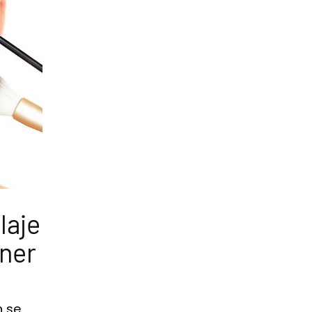
laje
ner
n se