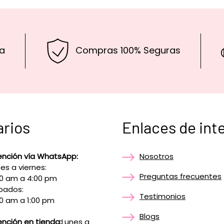
a
Compras 100% Seguras
arios
Enlaces de int
ención vía WhatsApp:
Nosotros
es a viernes:
Preguntas frecuentes
00 am a 4:00 pm
bados:
Testimonios
0 am a 1:00 pm
Blogs
nción en tienda:
Lunes a