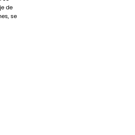
je de
es, se