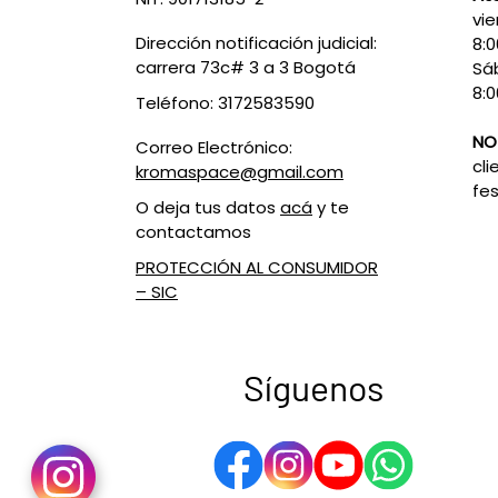
vie
Dirección notificación judicial:
8:
carrera 73c# 3 a 3 Bogotá
Sá
8:0
Teléfono: 3172583590
NO
Correo Electrónico:
cli
kromaspace@gmail.com
fes
O deja tus datos
acá
y te
contactamos
PROTECCIÓN AL CONSUMIDOR
– SIC
Síguenos