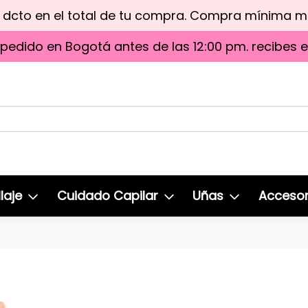
e dcto en el total de tu compra. Compra mínima 
 pedido en Bogotá antes de las 12:00 pm. recibes 
laje
Cuidado Capilar
Uñas
Accesor