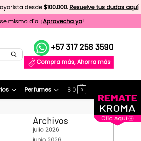
mayorista desde
$100.000.
Resuelve tus dudas aquí
ese mismo día. ¡
Aprovecha ya
!
+57 317 258 3590
Compra más, Ahorra más
ios
Perfumes
$
0
0
Archivos
julio 2026
junio 2026