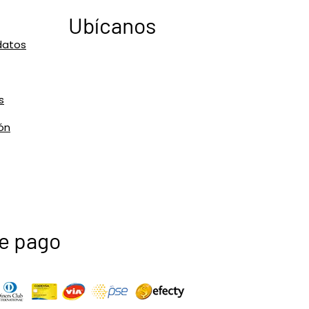
Ubícanos
datos
s
ón
e pago