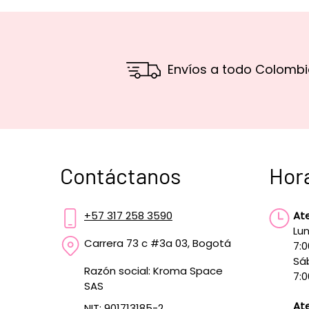
Envíos a todo Colombi
Contáctanos
Hor
+57 317 258 3590
At
Lun
Carrera 73 c #3a 03, Bogotá
7:
Sá
Razón social: Kroma Space
7:0
SAS
Ate
NIT: 901713185-2