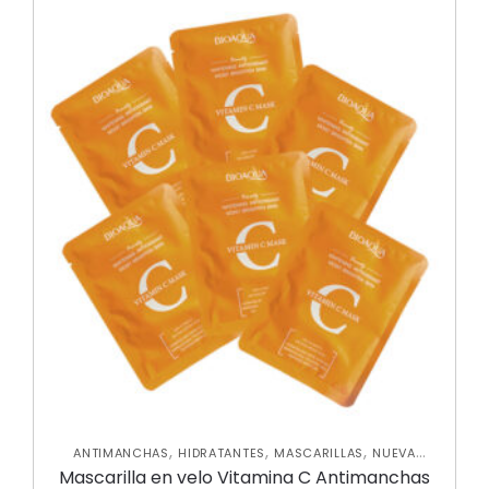
,
,
,
ANTIMANCHAS
HIDRATANTES
MASCARILLAS
NUEVA
,
,
,
COLECCIÓN
ROSTRO
SKIN CARE FACIAL
Mascarilla en velo Vitamina C Antimanchas
UNCATEGORIZED