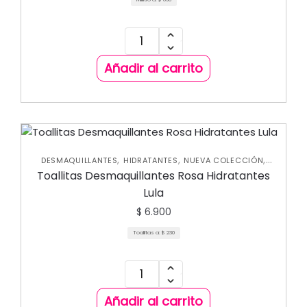
Añadir al carrito
,
,
,
DESMAQUILLANTES
HIDRATANTES
NUEVA COLECCIÓN
,
,
OJOS
ROSTRO
SKIN CARE FACIAL
Toallitas Desmaquillantes Rosa Hidratantes
Lula
$
6.900
Toallitas a:
$
230
Añadir al carrito