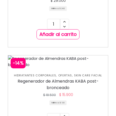
$
29.000
Mililitro a:
$
242
Añadir al carrito
-14%
,
,
HIDRATANTES CORPORALES
OFERTAS
SKIN CARE FACIAL
Regenerador de Almendras KABA post-
bronceado
$
15.900
$
18.500
Mililitro a:
$
133