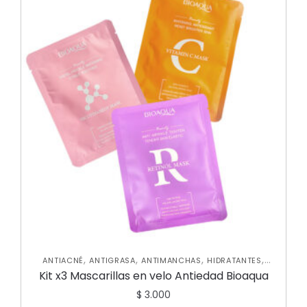
,
,
,
,
ANTIACNÉ
ANTIGRASA
ANTIMANCHAS
HIDRATANTES
,
,
,
MASCARILLAS
NUEVA COLECCIÓN
ROSTRO
SKIN CARE
Kit x3 Mascarillas en velo Antiedad Bioaqua
FACIAL
$
3.000