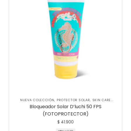
,
,
NUEVA COLECCIÓN
PROTECTOR SOLAR
SKIN CARE
,
CORPORAL
SKIN CARE FACIAL
Bloqueador Solar D’luchi 50 FPS
(FOTOPROTECTOR)
$
41.900
Mililitro a:
$
698