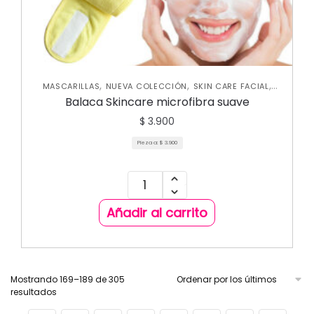
,
,
,
MASCARILLAS
NUEVA COLECCIÓN
SKIN CARE FACIAL
VARIEDADES
Balaca Skincare microfibra suave
$
3.900
Pieza a:
$
3.900
Añadir al carrito
Mostrando 169–189 de 305
resultados