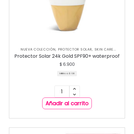
,
,
NUEVA COLECCIÓN
PROTECTOR SOLAR
SKIN CARE
,
CORPORAL
SKIN CARE FACIAL
Protector Solar 24k Gold SPF90+ waterproof
$
6.900
Mililitro a:
$
138
Añadir al carrito