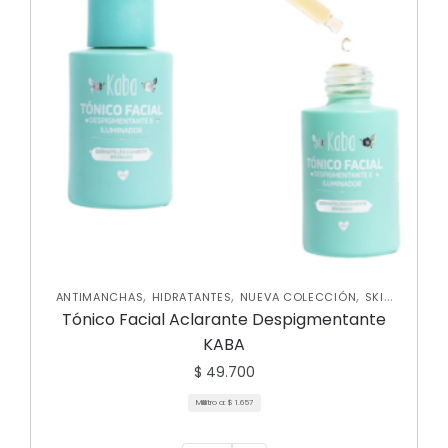
,
,
,
ANTIMANCHAS
HIDRATANTES
NUEVA COLECCIÓN
SKIN
CARE FACIAL
Tónico Facial Aclarante Despigmentante
KABA
$
49.700
Mililitro a:
$
1.657