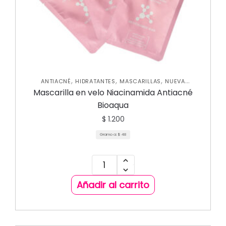
,
,
,
ANTIACNÉ
HIDRATANTES
MASCARILLAS
NUEVA
COLECCIÓN
Mascarilla en velo Niacinamida Antiacné
Bioaqua
$
1.200
Gramo a:
$
48
Añadir al carrito