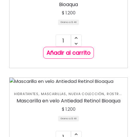
Bioaqua
$
1.200
Gramo a:
$
48
Añadir al carrito
,
,
,
,
HIDRATANTES
MASCARILLAS
NUEVA COLECCIÓN
ROSTRO
,
SKIN CARE FACIAL
UNCATEGORIZED
Mascarilla en velo Antiedad Retinol Bioaqua
$
1.200
Gramo a:
$
48