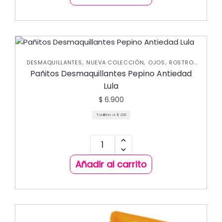
,
,
,
,
DESMAQUILLANTES
NUEVA COLECCIÓN
OJOS
ROSTRO
SKIN CARE FACIAL
Pañitos Desmaquillantes Pepino Antiedad
Lula
$
6.900
Toallitas a:
$
230
Añadir al carrito