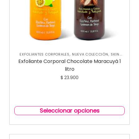
,
,
EXFOLIANTES CORPORALES
NUEVA COLECCIÓN
SKIN
CARE FACIAL
Exfoliante Corporal Chocolate Maracuyá 1
litro
$
23.900
Seleccionar opciones