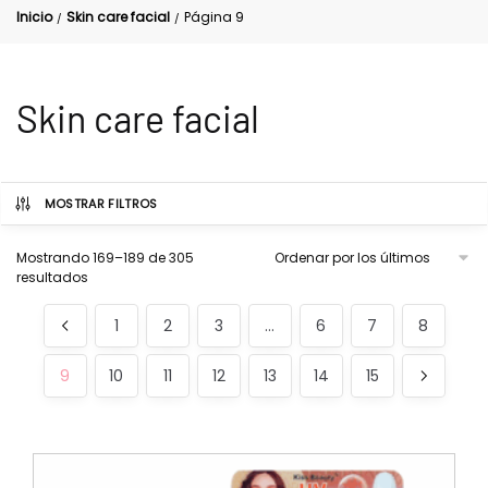
Inicio
Skin care facial
Página 9
/
/
Skin care facial
MOSTRAR FILTROS
Mostrando 169–189 de 305
resultados
1
2
3
…
6
7
8
9
10
11
12
13
14
15