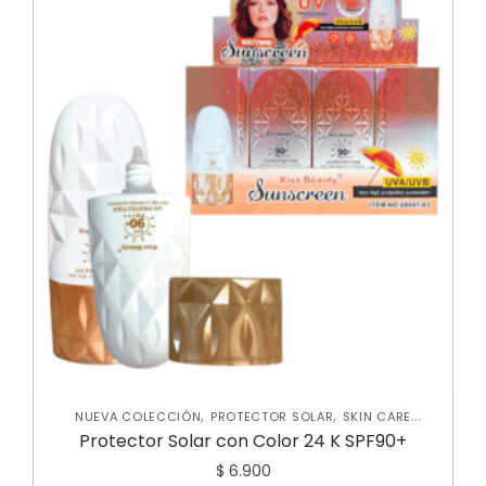
,
,
NUEVA COLECCIÓN
PROTECTOR SOLAR
SKIN CARE
,
CORPORAL
SKIN CARE FACIAL
Protector Solar con Color 24 K SPF90+
$
6.900