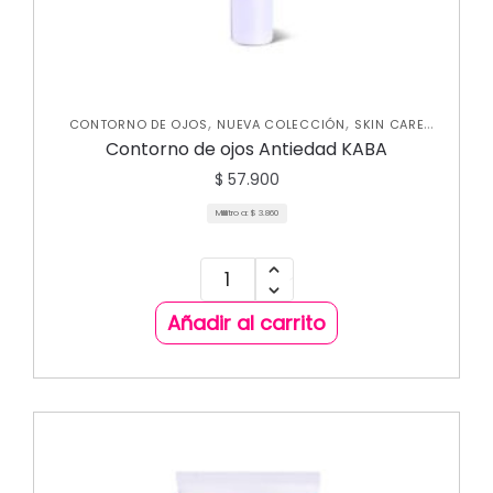
,
,
CONTORNO DE OJOS
NUEVA COLECCIÓN
SKIN CARE
FACIAL
Contorno de ojos Antiedad KABA
$
57.900
Mililitro a:
$
3.860
Añadir al carrito