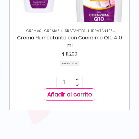
,
,
CREMAS
CREMAS HIDRATANTES
HIDRATANTES
,
,
CORPORALES
NUEVA COLECCIÓN
SKIN CARE CORPORAL
Crema Humectante con Coenzima Q10 410
ml
$
11.200
Mililitro a:
$
27
Añadir al carrito