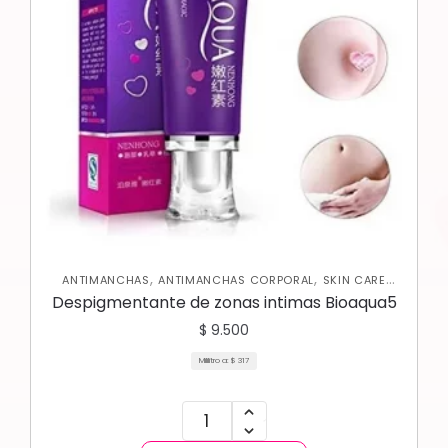
,
,
ANTIMANCHAS
ANTIMANCHAS CORPORAL
SKIN CARE
,
CORPORAL
SKIN CARE FACIAL
Despigmentante de zonas intimas Bioaqua5
$
9.500
Mililitro a:
$
317