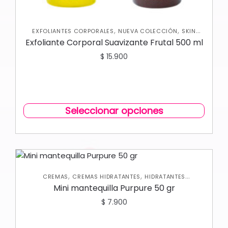
,
,
EXFOLIANTES CORPORALES
NUEVA COLECCIÓN
SKIN
CARE CORPORAL
Exfoliante Corporal Suavizante Frutal 500 ml
$
15.900
Seleccionar opciones
,
,
CREMAS
CREMAS HIDRATANTES
HIDRATANTES
,
,
CORPORALES
NUEVA COLECCIÓN
SKIN CARE CORPORAL
Mini mantequilla Purpure 50 gr
$
7.900