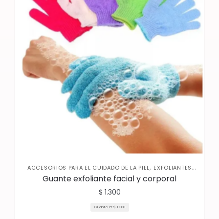
,
ACCESORIOS PARA EL CUIDADO DE LA PIEL
EXFOLIANTES
,
,
CORPORALES
JABONES Y EXFOLIANTES
SKIN CARE
Guante exfoliante facial y corporal
,
CORPORAL
SKIN CARE FACIAL
$
1.300
Guante a:
$
1.300