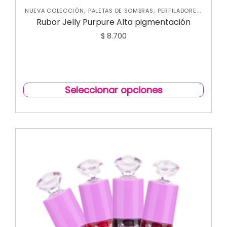
,
,
,
NUEVA COLECCIÓN
PALETAS DE SOMBRAS
PERFILADORES
,
ROSTRO
RUBORES
Rubor Jelly Purpure Alta pigmentación
$
8.700
Seleccionar opciones