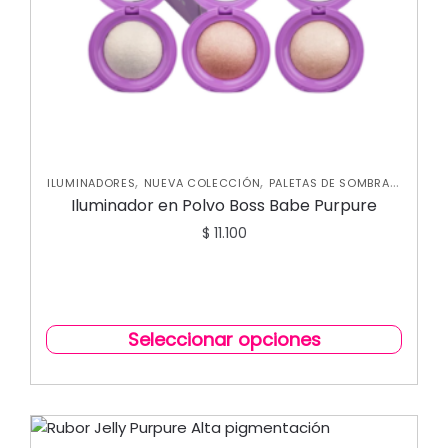
,
,
,
ILUMINADORES
NUEVA COLECCIÓN
PALETAS DE SOMBRAS
,
PERFILADORES
ROSTRO
Iluminador en Polvo Boss Babe Purpure
$
11.100
Seleccionar opciones