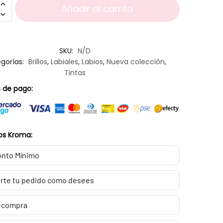
Añadir al carrito
SKU:
N/D
gorías:
Brillos
,
Labiales
,
Labios
,
Nueva colección
,
Tintas
 de pago:
os Kroma:
nto Mínimo
rte tu pedido como desees
ecompra