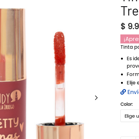
Tr
$
9.
¡Apre
Tinta p
Es id
prov
Formu
Elije
Enví
Color: