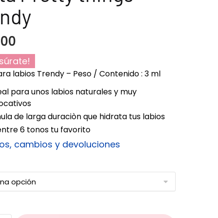
endy
900
súrate!
ara labios Trendy – Peso / Contenido : 3 ml
eal para unos labios naturales y muy
ocativos
la de larga duraciòn que hidrata tus labios
 entre 6 tonos tu favorito
os, cambios y devoluciones