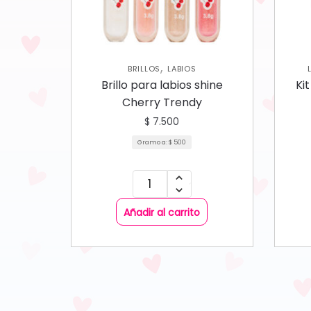
,
BRILLOS
LABIOS
Brillo para labios shine
Ki
Cherry Trendy
$
7.500
Gramo a:
$
500
Añadir al carrito