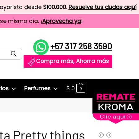
mayorista desde
$100.000.
Resuelve tus dudas aquí
ese mismo día. ¡
Aprovecha ya
!
+57 317 258 3590
Compra más, Ahorra más
ios
Perfumes
$
0
0
ta Pretty things