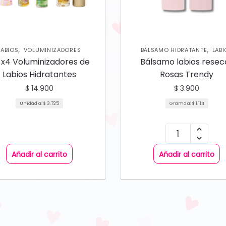
,
,
LABIOS
VOLUMINIZADORES
BÁLSAMO HIDRATANTE
LAB
t x4 Voluminizadores de
Bálsamo labios resec
Labios Hidratantes
Rosas Trendy
$
14.900
$
3.900
Unidad a:
$
3.725
Gramo a:
$
1.114
Añadir al carrito
Añadir al carrito