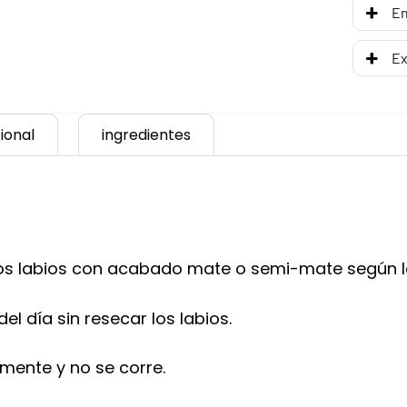
En
Ex
ional
ingredientes
 los labios con acabado mate o semi-mate según l
el día sin resecar los labios.
mente y no se corre.