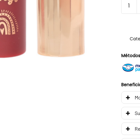
Cate
Métodos
Benefici
Mo
Su
R