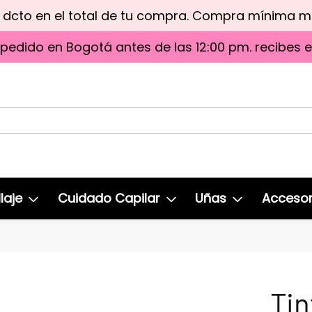
e dcto en el total de tu compra. Compra mínima 
 pedido en Bogotá antes de las 12:00 pm. recibes 
laje
Cuidado Capilar
Uñas
Accesor
Tin