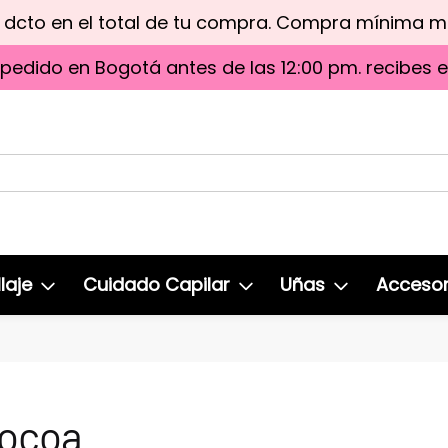
e dcto en el total de tu compra. Compra mínima 
 pedido en Bogotá antes de las 12:00 pm. recibes 
laje
Cuidado Capilar
Uñas
Accesor
Cocoa