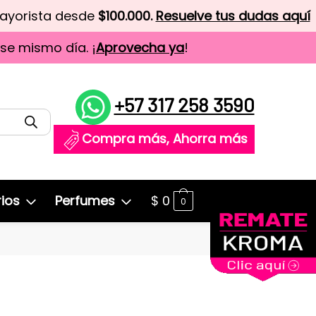
mayorista desde
$100.000.
Resuelve tus dudas aquí
ese mismo día. ¡
Aprovecha ya
!
+57 317 258 3590
Compra más, Ahorra más
ios
Perfumes
$
0
0