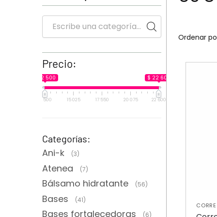
Precio:
$ 12 500
$ 22 600
12 500
15 025
17 550
20 075
22 600
Categorías:
Ani-k
(3)
Atenea
(7)
Bálsamo hidratante
(56)
Bases
(41)
CORRE
Bases fortalecedoras
(6)
Corre