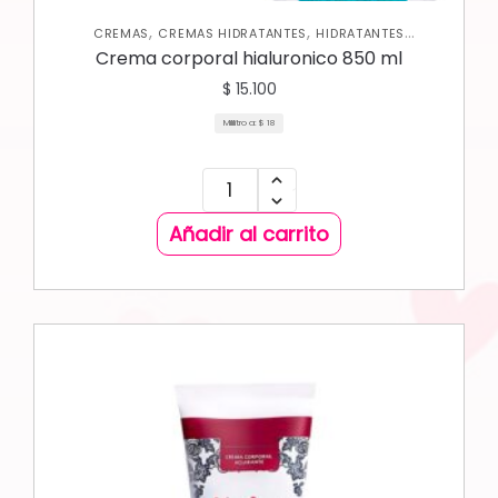
,
,
CREMAS
CREMAS HIDRATANTES
HIDRATANTES
,
,
CORPORALES
NUEVA COLECCIÓN
SKIN CARE CORPORAL
Crema corporal hialuronico 850 ml
$
15.100
Mililitro a:
$
18
Añadir al carrito