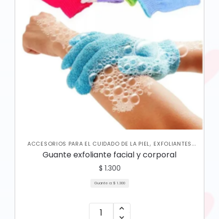
,
ACCESORIOS PARA EL CUIDADO DE LA PIEL
EXFOLIANTES
,
,
CORPORALES
JABONES Y EXFOLIANTES
SKIN CARE
Guante exfoliante facial y corporal
,
CORPORAL
SKIN CARE FACIAL
$
1.300
Guante a:
$
1.300