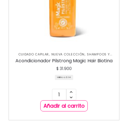
,
,
CUIDADO CAPILAR
NUEVA COLECCIÓN
SHAMPOOS Y
,
ACONDICIONADORES
TRATAMIENTOS CAPILARES
Acondicionador Pilstrong Magic Hair Biotina
$
31.900
Mililitro a:
$
64
Añadir al carrito