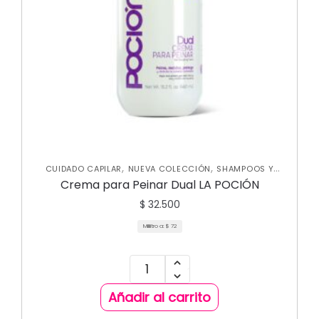
,
,
CUIDADO CAPILAR
NUEVA COLECCIÓN
SHAMPOOS Y
,
ACONDICIONADORES
TRATAMIENTOS CAPILARES
Crema para Peinar Dual LA POCIÓN
$
32.500
Mililitro a:
$
72
Añadir al carrito