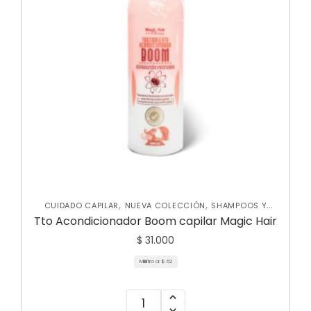
,
,
CUIDADO CAPILAR
NUEVA COLECCIÓN
SHAMPOOS Y
,
ACONDICIONADORES
TRATAMIENTOS CAPILARES
Tto Acondicionador Boom capilar Magic Hair
$
31.000
Mililitro a:
$
62