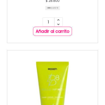
$
28.800
Mililitro a:
$
72
Añadir al carrito