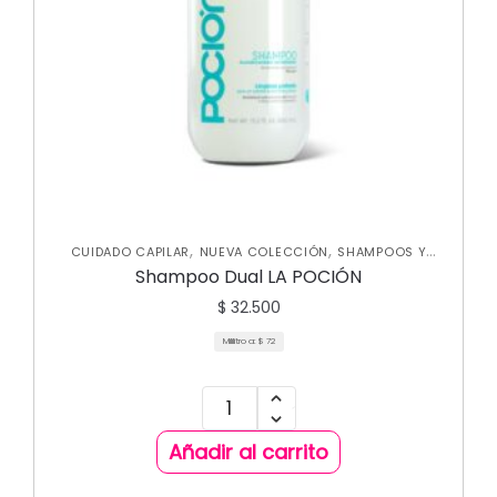
,
,
CUIDADO CAPILAR
NUEVA COLECCIÓN
SHAMPOOS Y
,
ACONDICIONADORES
TRATAMIENTOS CAPILARES
Shampoo Dual LA POCIÓN
$
32.500
Mililitro a:
$
72
Añadir al carrito