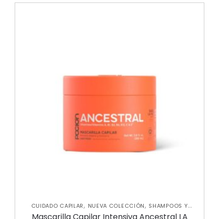
,
,
CUIDADO CAPILAR
NUEVA COLECCIÓN
SHAMPOOS Y
,
ACONDICIONADORES
TRATAMIENTOS CAPILARES
Mascarilla Capilar Intensiva Ancestral LA