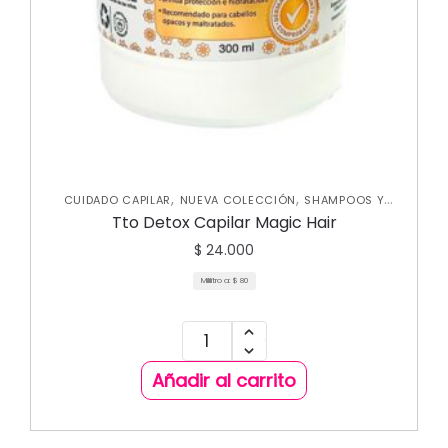
,
,
CUIDADO CAPILAR
NUEVA COLECCIÓN
SHAMPOOS Y
,
ACONDICIONADORES
TRATAMIENTOS CAPILARES
Tto Detox Capilar Magic Hair
$
24.000
Mililitro a:
$
80
Añadir al carrito