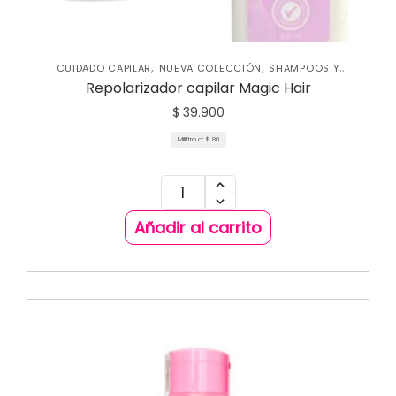
,
,
CUIDADO CAPILAR
NUEVA COLECCIÓN
SHAMPOOS Y
,
ACONDICIONADORES
TRATAMIENTOS CAPILARES
Repolarizador capilar Magic Hair
$
39.900
Mililitro a:
$
80
Añadir al carrito