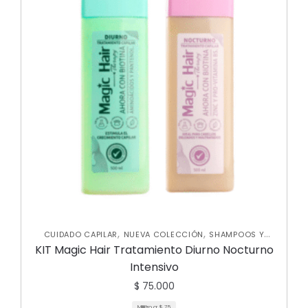
,
,
CUIDADO CAPILAR
NUEVA COLECCIÓN
SHAMPOOS Y
,
ACONDICIONADORES
TRATAMIENTOS CAPILARES
KIT Magic Hair Tratamiento Diurno Nocturno
Intensivo
$
75.000
Mililitro a:
$
75