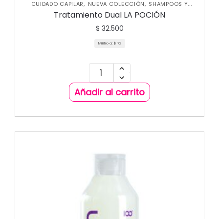
,
,
CUIDADO CAPILAR
NUEVA COLECCIÓN
SHAMPOOS Y
,
ACONDICIONADORES
TRATAMIENTOS CAPILARES
Tratamiento Dual LA POCIÓN
$
32.500
Mililitro a:
$
72
Añadir al carrito