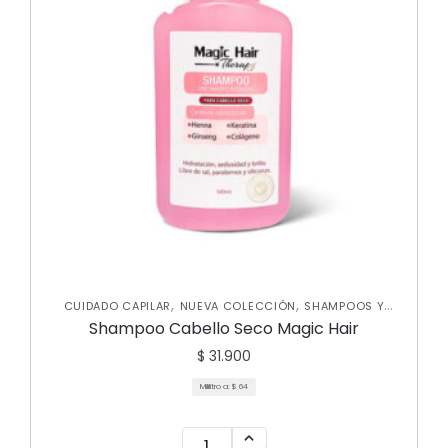
,
,
CUIDADO CAPILAR
NUEVA COLECCIÓN
SHAMPOOS Y
,
ACONDICIONADORES
TRATAMIENTOS CAPILARES
Shampoo Cabello Seco Magic Hair
$
31.900
Mililitro a:
$
64