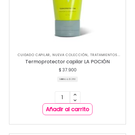
,
,
CUIDADO CAPILAR
NUEVA COLECCIÓN
TRATAMIENTOS
CAPILARES
Termoprotector capilar LA POCIÓN
$
37.900
Mililitro a:
$
253
Añadir al carrito