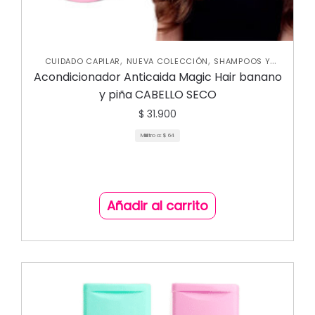
,
,
CUIDADO CAPILAR
NUEVA COLECCIÓN
SHAMPOOS Y
,
,
ACONDICIONADORES
TRATAMIENTOS CAPILARES
Acondicionador Anticaida Magic Hair banano
UNCATEGORIZED
y piña CABELLO SECO
$
31.900
Mililitro a:
$
64
Añadir al carrito