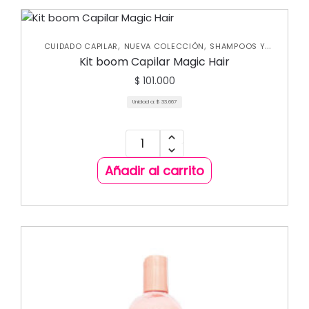
,
,
CUIDADO CAPILAR
NUEVA COLECCIÓN
SHAMPOOS Y
,
ACONDICIONADORES
TRATAMIENTOS CAPILARES
Kit boom Capilar Magic Hair
$
101.000
Unidad a:
$
33.667
Añadir al carrito