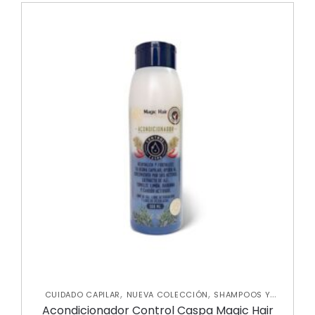
,
,
CUIDADO CAPILAR
NUEVA COLECCIÓN
SHAMPOOS Y
,
ACONDICIONADORES
TRATAMIENTOS CAPILARES
Acondicionador Control Caspa Magic Hair