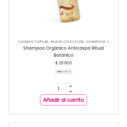
,
,
CUIDADO CAPILAR
NUEVA COLECCIÓN
SHAMPOOS Y
,
ACONDICIONADORES
TRATAMIENTOS CAPILARES
Shampoo Orgánico Anticaspa Ritual
Botánico
$
28.800
Mililitro a:
$
72
Añadir al carrito