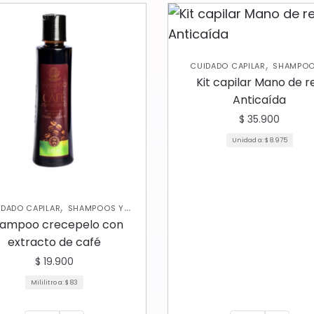
,
CUIDADO CAPILAR
SHAMPOO
,
ACONDICIONADORES
TRATAMI
Kit capilar Mano de r
CAPILARES
Anticaída
$
35.900
Unidad a:
$
8.975
,
IDADO CAPILAR
SHAMPOOS Y
ACONDICIONADORES
ampoo crecepelo con
extracto de café
$
19.900
Mililitro a:
$
83