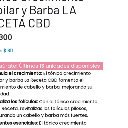
ilar y Barba LA
CETA CBD
300
$
311
a:
súrate! Últimas 13 unidades disponibles
ula el crecimiento:
El tónico crecimiento
lar y barba La Receta CBD fomenta el
imiento de cabello y barba, mejorando su
idad.
aliza los folículos:
Con el tónico crecimiento
 Receta, revitalizas los folículos pilosos,
urando un cabello y barba más fuertes.
entes esenciales:
El tónico crecimiento