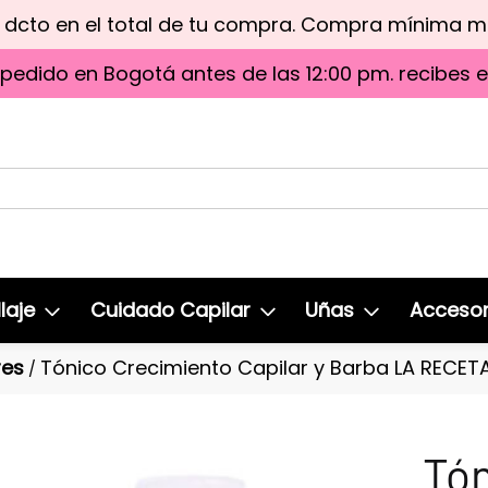
e dcto en el total de tu compra. Compra mínima 
 pedido en Bogotá antes de las 12:00 pm. recibes 
laje
Cuidado Capilar
Uñas
Accesor
res
Tónico Crecimiento Capilar y Barba LA RECET
/
Tón