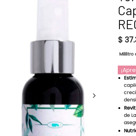
Cap
RE
$
37.
Mililitro 
¡Apre
Estim
capi
crec
dens
Revit
de La
aseg
Nutri