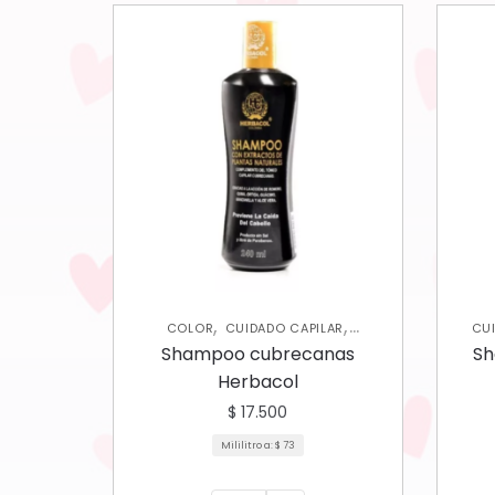
,
,
COLOR
CUIDADO CAPILAR
CU
SHAMPOOS Y ACONDICIONADORES
Shampoo cubrecanas
Sh
Herbacol
$
17.500
Mililitro a:
$
73