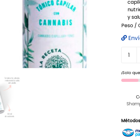
capi
nutr
y sal
Peso / 
Enví
¡Solo que
C
Shamp
Métodos