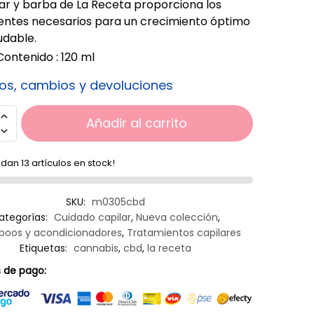
lar y barba de La Receta proporciona los
ientes necesarios para un crecimiento óptimo
udable.
Contenido : 120 ml
os, cambios y devoluciones
Añadir al carrito
dan 13 artículos en stock!
SKU:
m0305cbd
ategorías:
Cuidado capilar
,
Nueva colección
,
oos y acondicionadores
,
Tratamientos capilares
Etiquetas:
cannabis
,
cbd
,
la receta
 de pago: