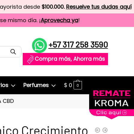
mayorista desde
$100.000.
Resuelve tus dudas aquí
ese mismo día. ¡
Aprovecha ya
!
+57 317 258 3590
Compra más, Ahorra más
ios
Perfumes
$
0
0
A CBD
ico Crecimiento