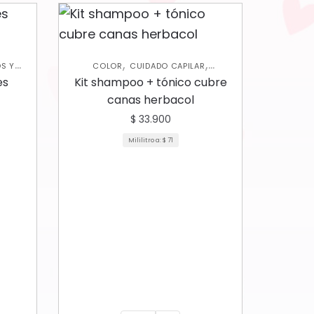
,
,
S Y
COLOR
CUIDADO CAPILAR
ENTOS
SHAMPOOS Y ACONDICIONADORES
es
Kit shampoo + tónico cubre
canas herbacol
$
33.900
Mililitro a:
$
71