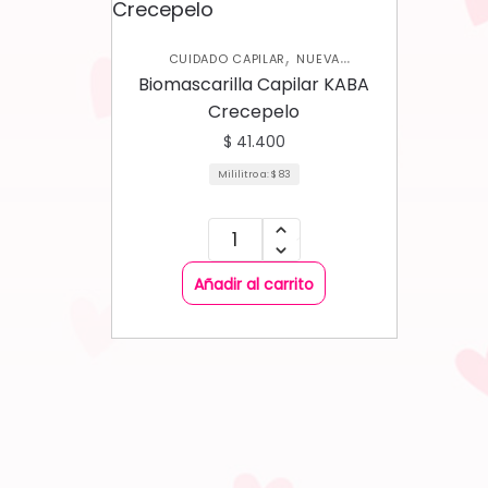
,
CUIDADO CAPILAR
NUEVA
,
COLECCIÓN
SHAMPOOS Y
Biomascarilla Capilar KABA
,
ACONDICIONADORES
TRATAMIENTOS
Crecepelo
CAPILARES
$
41.400
Mililitro a:
$
83
Añadir al carrito