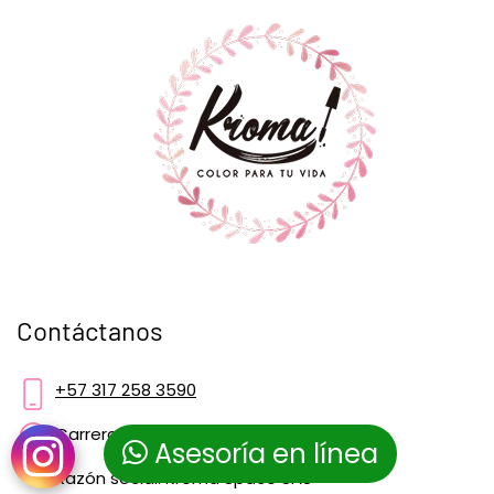
Contáctanos
+57 317 258 3590
Carrera 73 c #3a 03, Bogotá
Asesoría en línea
Razón social: Kroma Space SAS