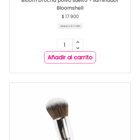
Bloom brocha polvo suelto + iluminador
Bloomshell
$
17.900
Unidad a:
$
17.900
Añadir al carrito