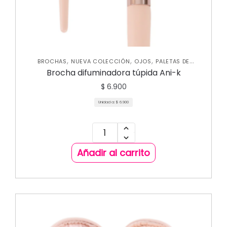
,
,
,
BROCHAS
NUEVA COLECCIÓN
OJOS
PALETAS DE
SOMBRAS
Brocha difuminadora túpida Ani-k
$
6.900
Unidad a:
$
6.900
Añadir al carrito