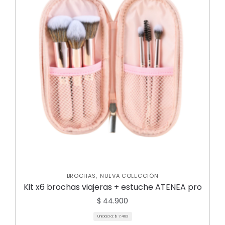
,
BROCHAS
NUEVA COLECCIÓN
Kit x6 brochas viajeras + estuche ATENEA pro
$
44.900
Unidad a:
$
7.483