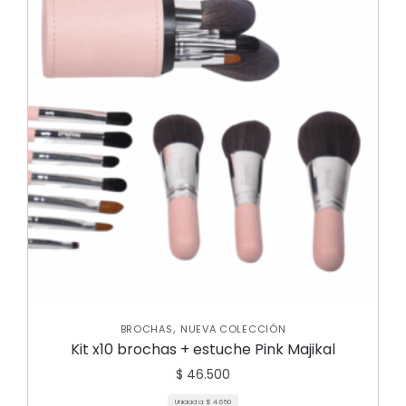
,
BROCHAS
NUEVA COLECCIÓN
Kit x10 brochas + estuche Pink Majikal
$
46.500
Unidad a:
$
4.650