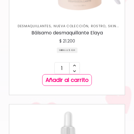
,
,
,
DESMAQUILLANTES
NUEVA COLECCIÓN
ROSTRO
SKIN
CARE FACIAL
Bálsamo desmaquillante Elaya
$
21.200
Mililitro a:
$
424
Añadir al carrito