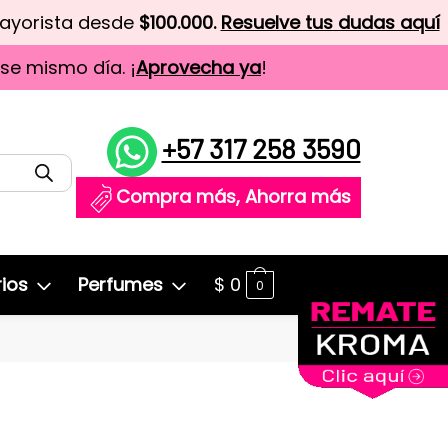
mayorista desde
$100.000.
Resuelve tus dudas aquí
ese mismo día. ¡
Aprovecha ya
!
+57 317 258 3590
Compra más, Ahorra más
ios
Perfumes
$
0
0