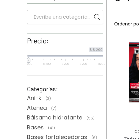
Precio:
$ 8 200
8 200
8 200
8 200
8 200
8 200
Categorías:
Ani-k
(3)
Atenea
(7)
Bálsamo hidratante
(56)
Bases
(41)
C
Bases fortalecedoras
T
(6)
Tinte