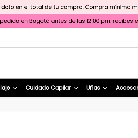
e dcto en el total de tu compra. Compra mínima 
 pedido en Bogotá antes de las 12:00 pm. recibes 
laje
Cuidado Capilar
Uñas
Accesor