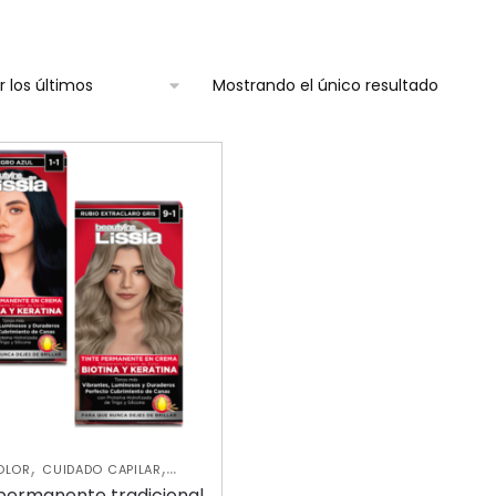
Mostrando el único resultado
,
,
OLOR
CUIDADO CAPILAR
RATAMIENTOS CAPILARES
 permanente tradicional