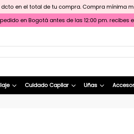
e dcto en el total de tu compra. Compra mínima 
 pedido en Bogotá antes de las 12:00 pm. recibes 
laje
Cuidado Capilar
Uñas
Accesor