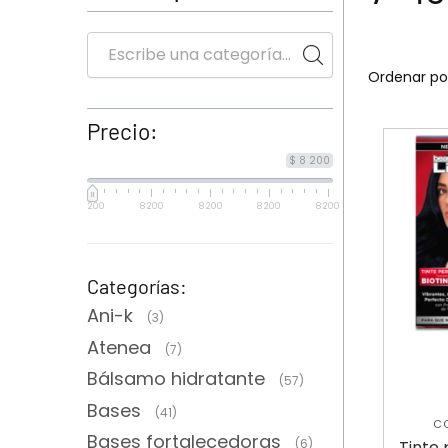
Precio:
$ 8 200
8 200
8 200
8 200
8 200
8 200
Categorías:
Ani-k
(3)
Atenea
(7)
Bálsamo hidratante
(57)
Bases
(41)
C
Bases fortalecedoras
T
(6)
Tinte