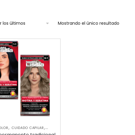
Mostrando el único resultado
,
,
OLOR
CUIDADO CAPILAR
RATAMIENTOS CAPILARES
 permanente tradicional