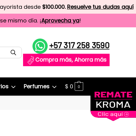
mayorista desde
$100.000.
Resuelve tus dudas aquí
ese mismo día. ¡
Aprovecha ya
!
+57 317 258 3590
Compra más, Ahorra más
ios
Perfumes
$
0
0